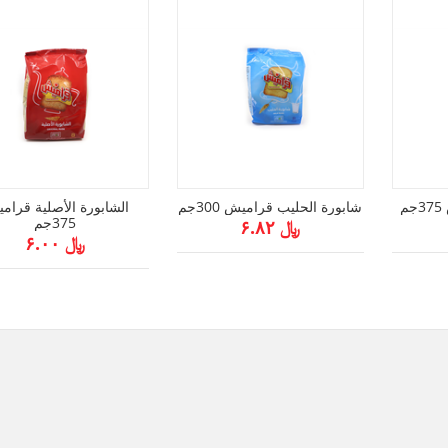
م
شابورة الحليب قراميش 300جم
الشابورة الأصلية قرام
375جم
﷼ ۶.۸۲
﷼ ۶.۰۰