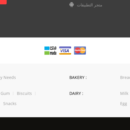
متجر التطبيقات
y Needs
BAKERY :
Brea
w Gum
Biscuits
DAIRY :
Milk
Snacks
Egg