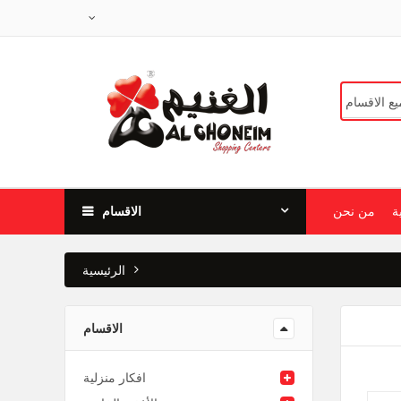
ة
من نحن
الاقسام
الرئيسية
الاقسام
افكار منزلية