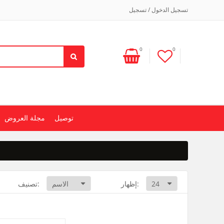
تسجيل الدخول / تسجيل
0
0
توصيل
مجلة العروض
إظهار:
تصنيف: