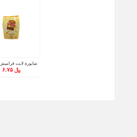
شابورة لايت قراميش 375ج
﷼ ۶.۷۵