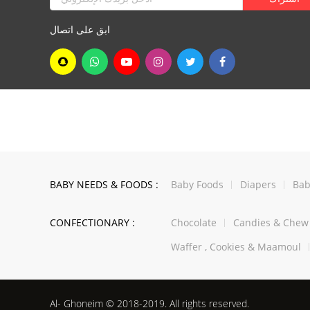
ابق على اتصال
BABY NEEDS & FOODS :
Baby Foods
Diapers
Bab
CONFECTIONARY :
Chocolate
Candies & Che
Waffer , Cookies & Maamoul
Al- Ghoneim © 2018-2019. All rights reserved.