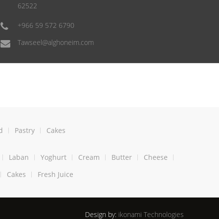
62522
+966 59 572 6790
Tawseel@alghoneim.com
d
Pastry
Cakes
Laban
Yoghurt
Cream
Butter
Cheese
Cakes
Fresh Juice
Design by:
ikonami Technologies