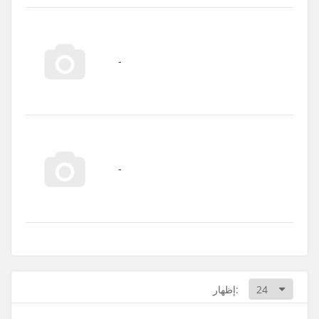
إظهار: