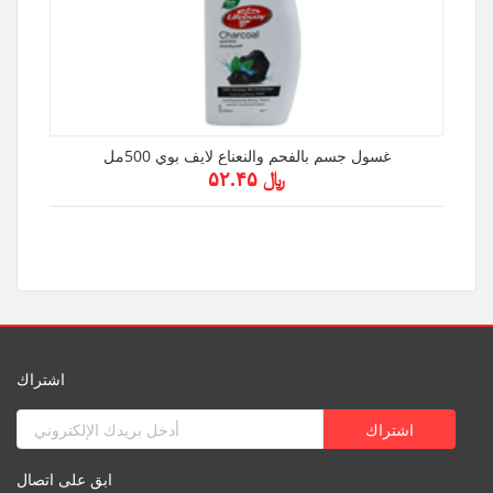
غسول جسم بالفحم والنعناع لايف بوي 500مل
﷼ ۵۲.۴۵
اشتراك
ابق على اتصال