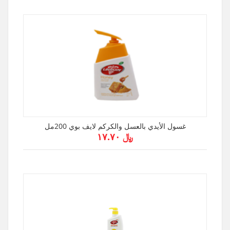
غسول الأيدي بالعسل والكركم لايف بوي 200مل
﷼ ۱۷.۷۰