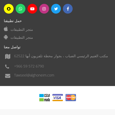
حمل تطبيقنا
متجر التطبيقات
متجر التطبيقات
تواصل معنا
مكتب الغنيم الرئيسي الضباب ، بجوار محطة تلفزيون أبها 62522
+966 59 572 6790
Tawseel@alghoneim.com