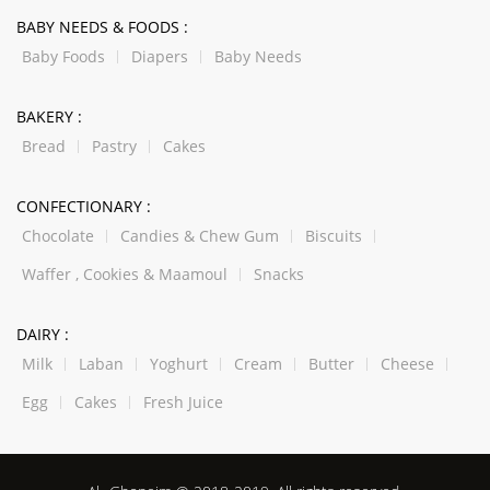
BABY NEEDS & FOODS :
Baby Foods
Diapers
Baby Needs
BAKERY :
Bread
Pastry
Cakes
CONFECTIONARY :
Chocolate
Candies & Chew Gum
Biscuits
Waffer , Cookies & Maamoul
Snacks
DAIRY :
Milk
Laban
Yoghurt
Cream
Butter
Cheese
Egg
Cakes
Fresh Juice