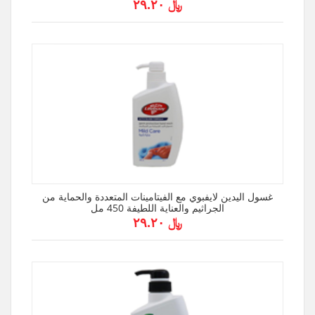
﷼ ۲۹.۲۰
غسول اليدين لايفبوي مع الفيتامينات المتعددة والحماية من
الجراثيم والعناية اللطيفة 450 مل
﷼ ۲۹.۲۰