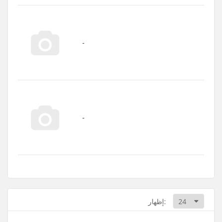
إظهار: