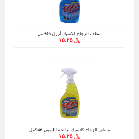
منظف الزجاج كلاسيك أزرق 946مل
﷼ ۱۵.۲۵
منظف الزجاج كلاسيك برائحة الليمون 946مل
﷼ ۱۵.۲۵