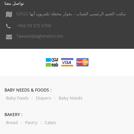
تواصل معنا
مكتب الغنيم الرئيسي الضباب ، بجوار محطة تلفزيون أبها 62522
+966 59 572 6790
Tawseel@alghoneim.com
BABY NEEDS & FOODS :
Baby Foods
Diapers
Baby Needs
BAKERY :
Bread
Pastry
Cakes