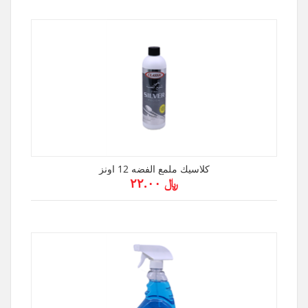
كلاسيك ملمع الفضه 12 اونز
﷼ ۲۲.۰۰