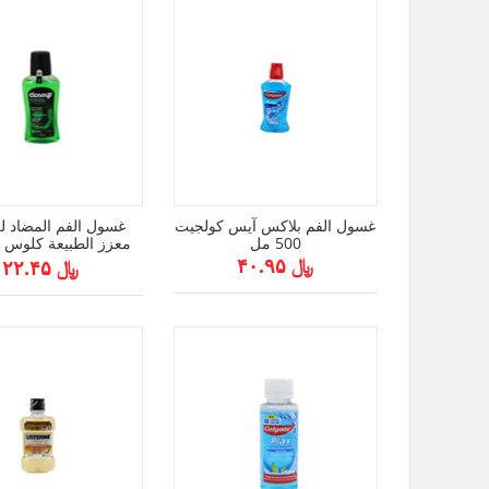
غسول الفم بلاكس آيس كولجيت
غسول الفم المضاد للب
500 مل
مل
﷼ ۴۰.۹۵
﷼ ۲۲.۴۵