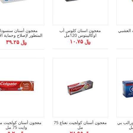
 العشبي
معجون اسنان كلوس أب
معجون أسنان سنسودا
اوكاليبتوس 120مل
المتطور لإصلاح وحماية ال
برائحة منعشة 75 مل
﷼ ۱۰.۷۵
﷼ ۳۹.۲۵
رالب بي
معجون أسنان كولجيت نعناع 75
معجون أسنان كولجيت 
مل
وايت 75 مل