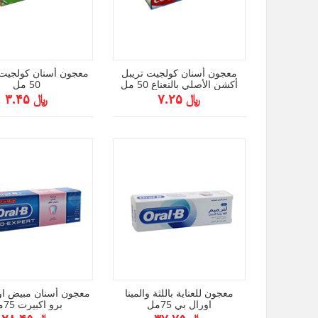
معجون أسنان كولجيت تريبل
معجون أسنان كولجيت
أكشن الأصلي بالنعناع 50 مل
50 مل
﷼ ۷.۲۵
﷼ ۳.۴۵
معجون للعناية باللثة والمينا
معجون أسنان مبيض او
اورال بي 75مل
برو اكبيرت 75مل