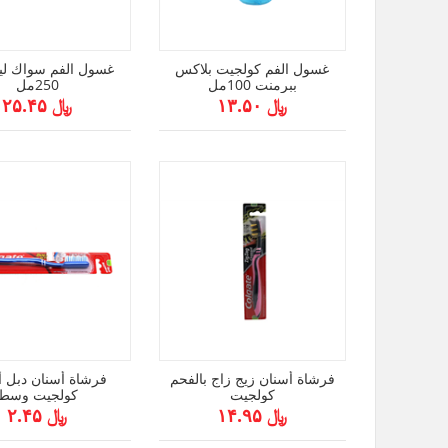
غسول الفم كولجيت بلاكس
غسول الفم سواك لي
ببرمنت 100مل
250مل
﷼ ۱۳.۵۰
﷼ ۲۵.۴۵
فرشاة أسنان زيج زاج بالفحم
فرشاة أسنان دبل 
كولجيت
كولجيت وسط
﷼ ۱۴.۹۵
﷼ ۲.۴۵