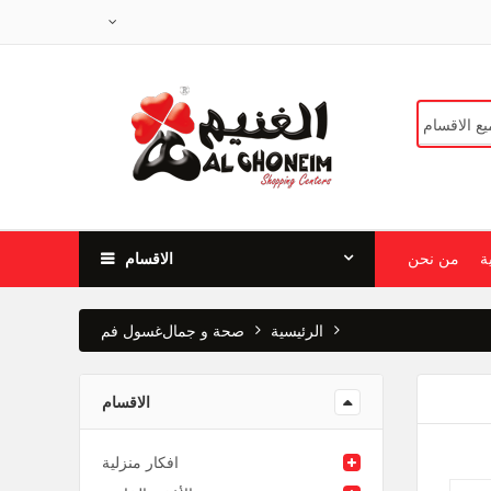
ة
من نحن
الاقسام
الرئيسية
صحة و جمال
غسول فم
الاقسام
افكار منزلية