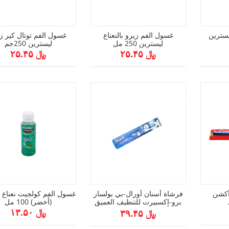
سترين
غسول الفم زيرو بالنعناع
غسول الفم توتال كير ز
ليسترين 250 مل
ليسترين 250جم
﷼ ۲۵.۴۵
﷼ ۲۵.۴۵
أكشن
فرشاة أسنان أورال-بي بولسار
غسول الفم كولجيت نعناع
برو-إكسبيرت للتنظيف العميق
(أخضر) 100 مل
متوسطة 40
﷼ ۱۳.۵۰
﷼ ۳۹.۴۵