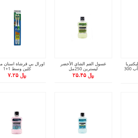
كتيريا
غسول الفم الشاي الأخضر
اورال بي قرشاة اسنان 
معزز الطبيعة كلوس أب 300
ليسترين 250مل
كلين وسط 1+1
﷼ ۲۵.۴۵
﷼ ۷.۲۵