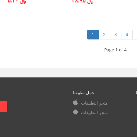
﷼ ۲۸.۹۵
﷼ ۵.۲۰
1
2
3
4
Page 1 of 4
حمل تطبيقنا
متجر التطبيقات
متجر التطبيقات