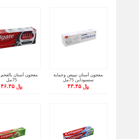
معجون أسنان تبييض وحماية
معجون أسنان بالفحم 
سنسوداين 75مل
75مل
﷼ ۴۳.۴۵
﷼ ۴۶.۴۵