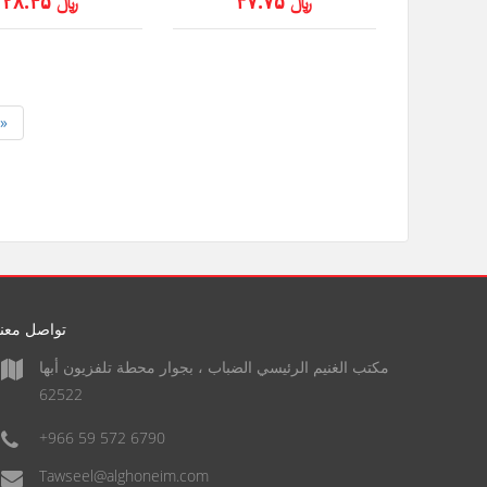
﷼ ۳۷.۷۵
﷼ ۲۸.۴۵
»
تواصل معنا
مكتب الغنيم الرئيسي الضباب ، بجوار محطة تلفزيون أبها
62522
+966 59 572 6790
Tawseel@alghoneim.com