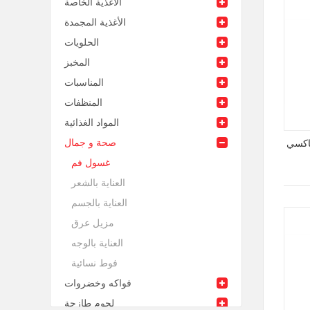
الأغذية الخاصة
الأغذية المجمدة
الحلويات
المخبز
المناسبات
المنظفات
المواد الغذائية
صحة و جمال
ماكسي
غسول فم
العناية بالشعر
العناية بالجسم
مزيل عرق
العناية بالوجه
فوط نسائية
فواكه وخضروات
لحوم طازجة