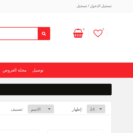
تسجيل الدخول / تسجيل
0
0
توصيل
مجلة العروض
إظهار:
تصنيف: