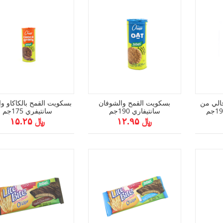
الي من
بسكويت القمح والشوفان
بسكويت القمح بالكاكاو وال
سانتيفاري 190جم
سانتيفري 175جم
﷼ ۱۲.۹۵
﷼ ۱۵.۲۵