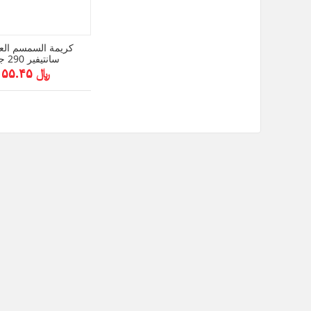
كريمة السمسم الع
سانتيفير 290 جم
﷼ ۵۵.۴۵