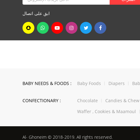
ابق على اتصال
BABY NEEDS & FOODS :
Baby Foods
Diapers
Bab
CONFECTIONARY :
Chocolate
Candies & Che
Waffer , Cookies & Maamoul
Al- Ghoneim © 2018-2019. All rights reserved.