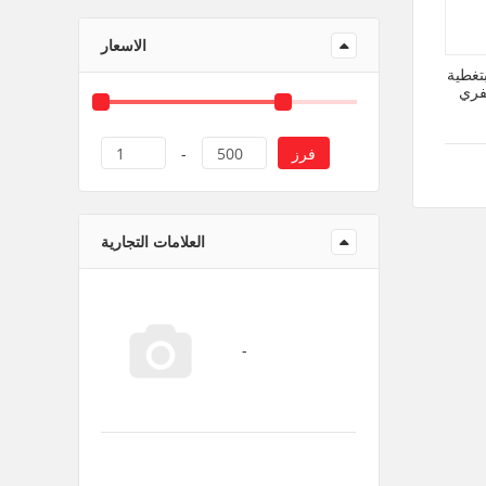
منتجات ورقية و بلاستيك
الاسعار
تغطية
يفري
فرز
1
-
500
العلامات التجارية