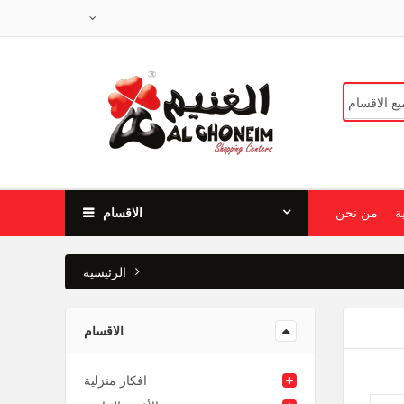
ة
من نحن
الاقسام
الرئيسية
الاقسام
افكار منزلية