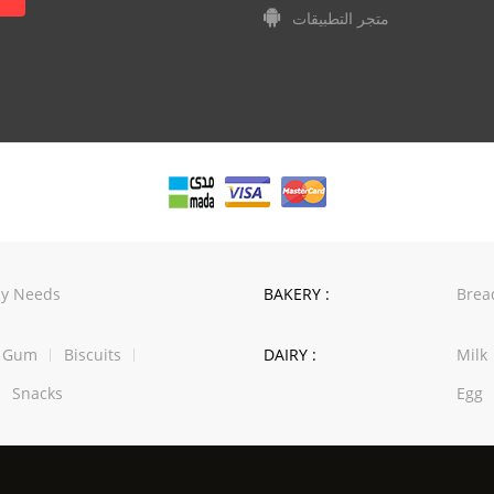
متجر التطبيقات
y Needs
BAKERY :
Brea
w Gum
Biscuits
DAIRY :
Milk
Snacks
Egg