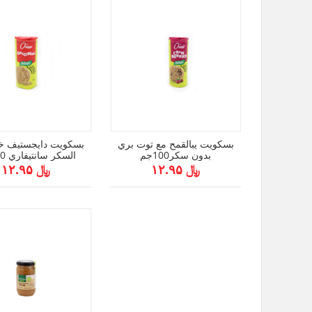
بسكويت يبالقمح مع توت بري
بسكويت دايجستيف خ
بدون سكر100جم
السكر سانتيفاري 190جم
﷼ ۱۲.۹۵
﷼ ۱۲.۹۵