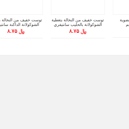
ضوية
توست خفيف من النخالة بتغطية
توست خفيف من النخالة ب
الشوكولاتة بالحليب سانتيفري
الشوكولاتة الداكنة سانت
17جم
17جم
﷼ ۸.۷۵
﷼ ۸.۷۵