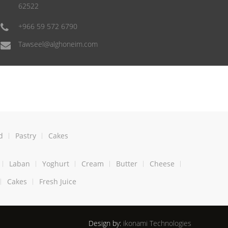
62522
+966 59 572 6790
Tawseel@alghoneim.com
d
Pastry
Cakes
Laban
Yoghurt
Cream
Butter
Cheese
Cakes
Fresh Juice
Design by:
ikonami Technologies