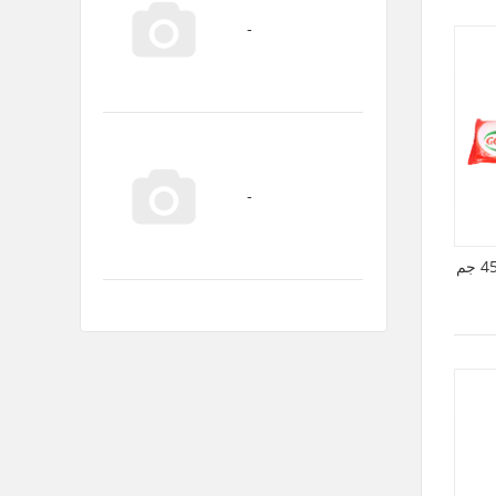
مكرونة اسباغيتي قودي 450 جم