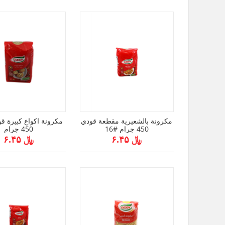
مكرونة بالشعيرية مقطعة قودي
450 جرام #16
450 جرام
﷼ ۶.۴۵
﷼ ۶.۴۵