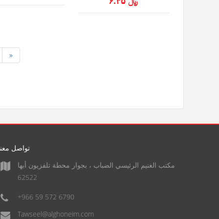
﷼ ۶.۴۵
»
تواصل معنا
مكتب الغنيم الرئيسي الضباب ، بجوار محطة تلفزيون أبها
62522
+966 59 572 6790
Tawseel@alghoneim.com