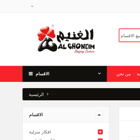
ة
من نحن
الاقسام
الرئيسية
الاقسام
افكار منزلية