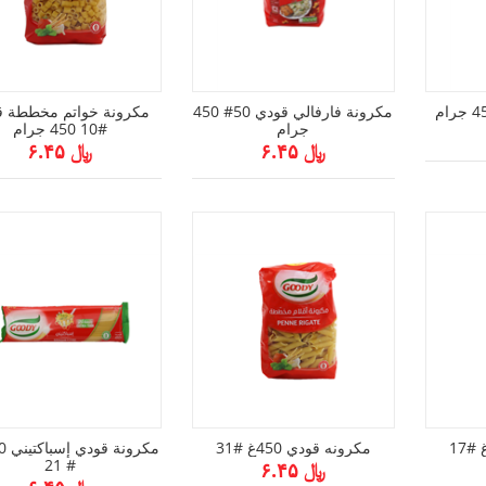
مكرونة فارفالي قودي 50# 450
مكرونة خواتم مخططة ق
جرام
#10 450 جرام
﷼ ۶.۴۵
﷼ ۶.۴۵
مكرونه قودي 450غ #31
# 21
﷼ ۶.۴۵