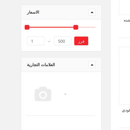
منتجات ورقية و بلاستيك
الاسعار
شنه
فرز
1
-
500
العلامات التجارية
ودي