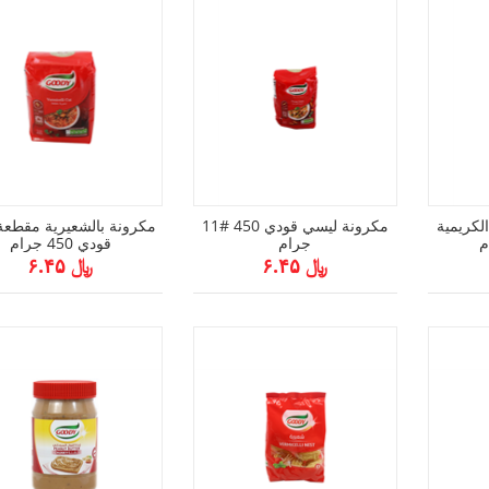
لكريمية
11# مكرونة ليسي قودي 450
جرام
قودي 450 جرام
﷼ ۶.۴۵
﷼ ۶.۴۵