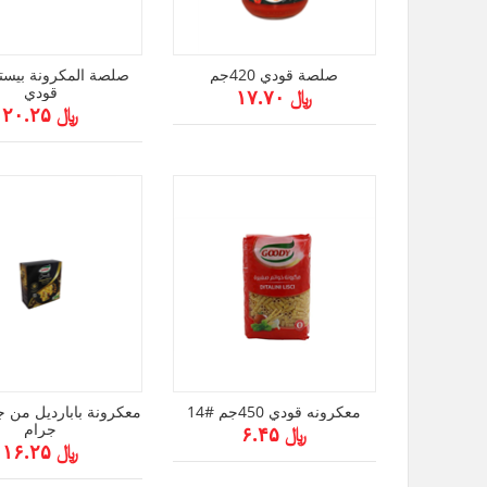
صلصة قودي 420جم
قودي
﷼ ۱۷.۷۰
﷼ ۲۰.۲۵
معكرونه قودي 450جم #14
جرام
﷼ ۶.۴۵
﷼ ۱۶.۲۵