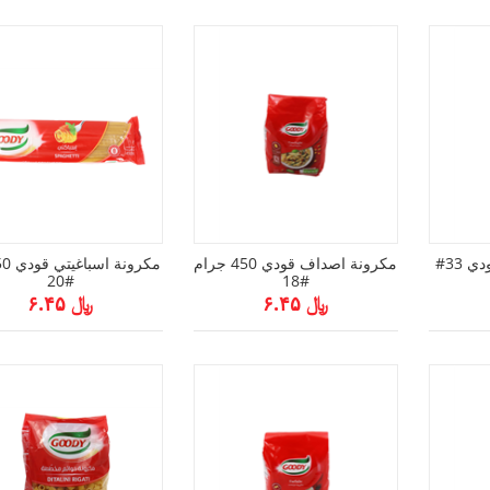
مكرونة اكواع كبيرة قودي 33#
مكرونة اصداف قودي 450 جرام
#20
#18
﷼ ۶.۴۵
﷼ ۶.۴۵