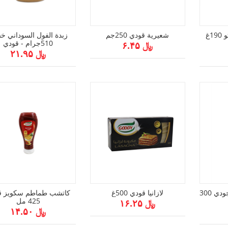
صلصة المكرونة بيستو 190غ
شعيرية قودي 250جم
زبدة الفول السوداني خ
510جرام - قودي
﷼ ۶.۴۵
﷼ ۲۱.۹۵
معكرونة بابارديل من جودي 300
لازانيا قودي 500غ
كاتشب طماطم سكويز ق
425 مل
﷼ ۱۶.۲۵
﷼ ۱۴.۵۰