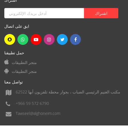
اشتراك
ابق على اتصال
حمل تطبيقنا
متجر التطبيقات
متجر التطبيقات
تواصل معنا
مكتب الغنيم الرئيسي الضباب ، بجوار محطة تلفزيون أبها 62522
+966 59 572 6790
Tawseel@alghoneim.com