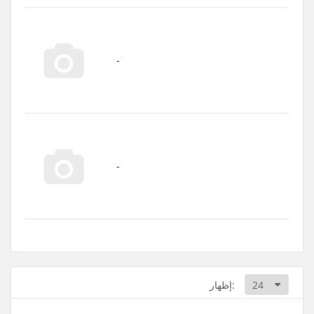
إظهار: