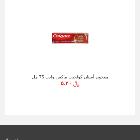
معجون أسنان كولجيت ماكس وايت 75 مل
﷼ ۵.۲۰