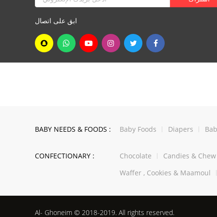
ابق على اتصال
BABY NEEDS & FOODS :
Baby Foods
Diapers
Bab
CONFECTIONARY :
Chocolate
Candies & Che
Waffer , Cookies & Maamoul
Al- Ghoneim © 2018-2019. All rights reserved.