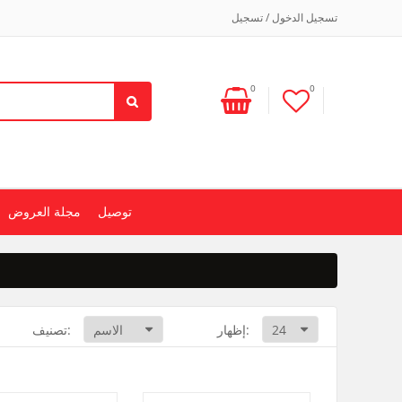
تسجيل الدخول / تسجيل
0
0
توصيل
مجلة العروض
إظهار:
تصنيف: