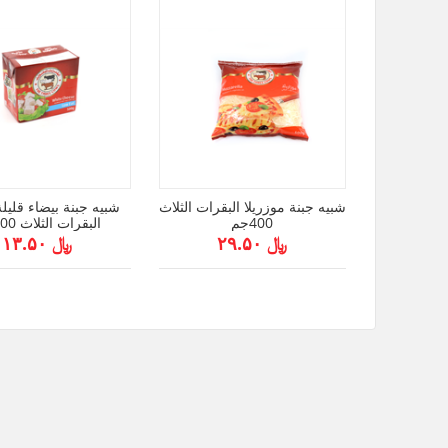
شبيه جبنة موزريلا البقرات الثلاث
شبيه جبنة بيضاء قليل
400جم
البقرات الثلاث 500جم
﷼ ۲۹.۵۰
﷼ ۱۳.۵۰