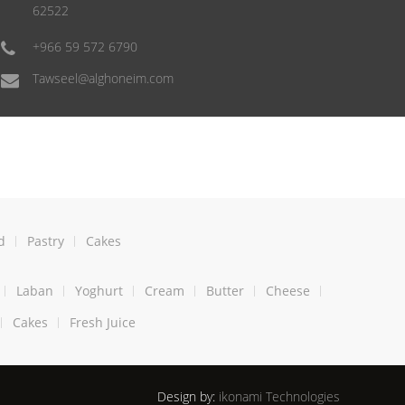
62522
+966 59 572 6790
Tawseel@alghoneim.com
d
Pastry
Cakes
Laban
Yoghurt
Cream
Butter
Cheese
Cakes
Fresh Juice
Design by:
ikonami Technologies