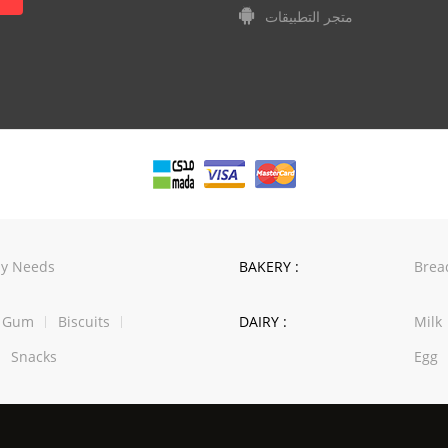
متجر التطبيقات
y Needs
BAKERY :
Brea
w Gum
Biscuits
DAIRY :
Milk
Snacks
Egg