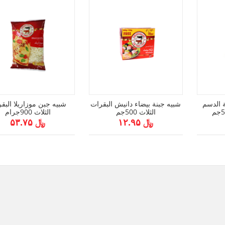
ة الدسم
شبيه جبنة بيضاء دانيش البقرات
شبيه جبن موزاريلا البق
الثلاث 500جم
الثلاث 900جرام
﷼ ۱۲.۹۵
﷼ ۵۳.۷۵