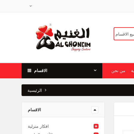
ة
من نحن
الاقسام
الرئيسية
الاقسام
افكار منزلية