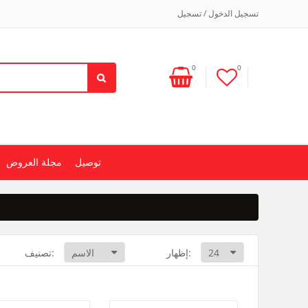
تسجيل الدخول / تسجيل
0
0
توصيل
مجلة العروض
إظهار:
تصنيف: