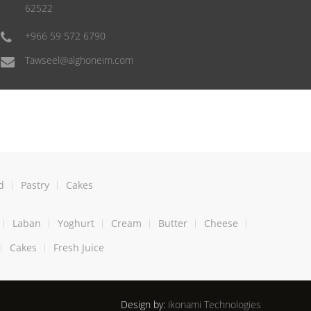
62522
+966 59 572 6790
Tawseel@alghoneim.com
d
Pastry
Cakes
Laban
Yoghurt
Cream
Butter
Cheese
Cakes
Fresh Juice
Design by:
ikonami Technologies