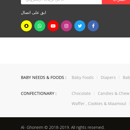
ابق على اتصال
BABY NEEDS & FOODS :
Baby Foods
Diapers
Bab
CONFECTIONARY :
Chocolate
Candies & Che
Waffer , Cookies & Maamoul
Al- Ghoneim © 2018-2019. All rights reserved.