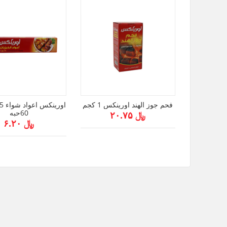
فحم جوز الهند اورينكس 1 كجم
60حبه
﷼ ۲۰.۷۵
﷼ ۶.۲۰