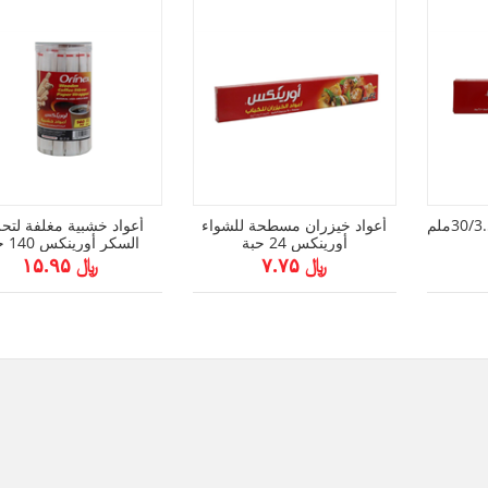
اورينكس اعواد شواء 30/3.5ملم
أعواد خيزران مسطحة للشواء
أعواد خشبية مغلفة لتح
أورينكس 24 حبة
السكر أورينكس 140 حبة
﷼ ۷.۷۵
﷼ ۱۵.۹۵