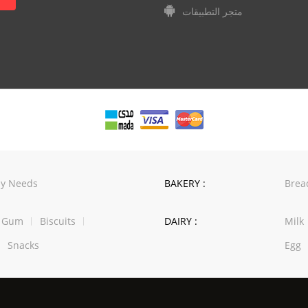
متجر التطبيقات
y Needs
BAKERY :
Brea
w Gum
Biscuits
DAIRY :
Milk
Snacks
Egg