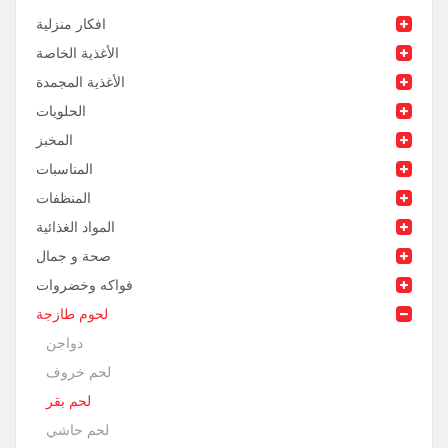
افكار منزلية
الأغذية الخاصة
الأغذية المجمدة
الحلويات
المخبز
المناسبات
المنظفات
المواد الغذائية
صحة و جمال
فواكه وخضروات
لحوم طازجة
دواجن
لحم خروف
لحم بقر
لحم حاشي