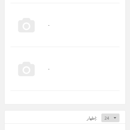
إظهار: