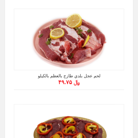
لحم عجل بلدي طازج بالعظم بالكيلو
﷼ ۴۹.۷۵