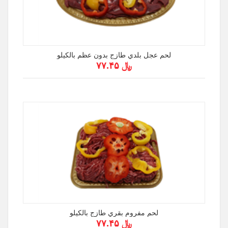
لحم عجل بلدي طازج بدون عظم بالكيلو
﷼ ۷۷.۴۵
لحم مفروم بقري طازج بالكيلو
﷼ ۷۷.۴۵