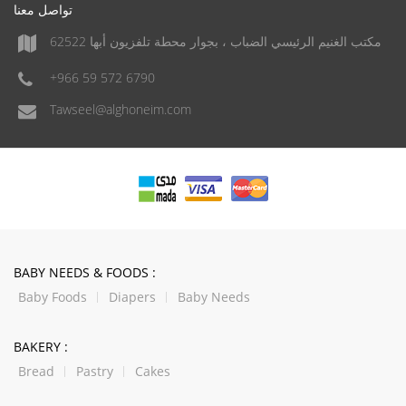
تواصل معنا
مكتب الغنيم الرئيسي الضباب ، بجوار محطة تلفزيون أبها 62522
+966 59 572 6790
Tawseel@alghoneim.com
BABY NEEDS & FOODS :
Baby Foods
Diapers
Baby Needs
BAKERY :
Bread
Pastry
Cakes