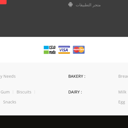
متجر التطبيقات
y Needs
BAKERY :
Brea
w Gum
Biscuits
DAIRY :
Milk
Snacks
Egg