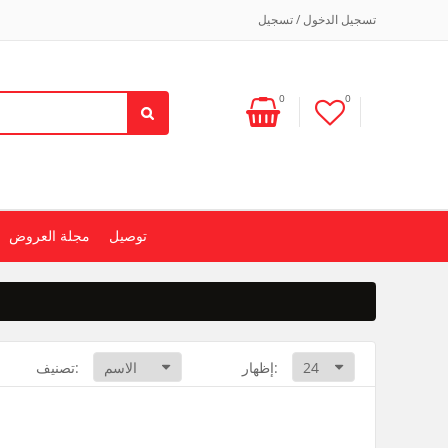
تسجيل الدخول / تسجيل
0
0
توصيل
مجلة العروض
إظهار:
تصنيف: