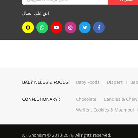
ابق على اتصال
BABY NEEDS & FOODS :
Baby Foods
Diapers
Bab
CONFECTIONARY :
Chocolate
Candies & Che
Waffer , Cookies & Maamoul
Al- Ghoneim © 2018-2019. All rights reserved.