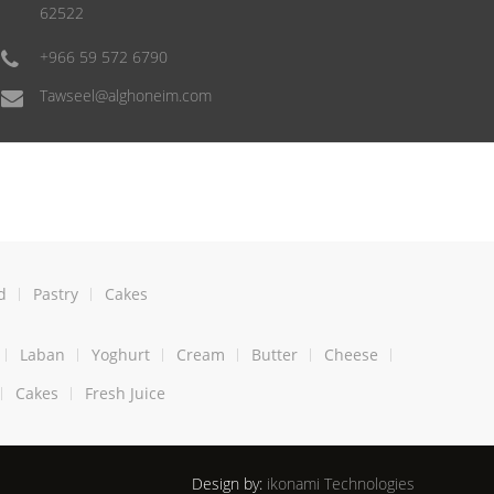
62522
+966 59 572 6790
Tawseel@alghoneim.com
d
Pastry
Cakes
Laban
Yoghurt
Cream
Butter
Cheese
Cakes
Fresh Juice
Design by:
ikonami Technologies