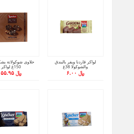
لواكر قاردنا ويفر بالبندق
حلاوى شوكولاتة بشك
والشوكولا 38غ
150غ لواكر
﷼ ۶.۰۰
﷼ ۵۵.۹۵