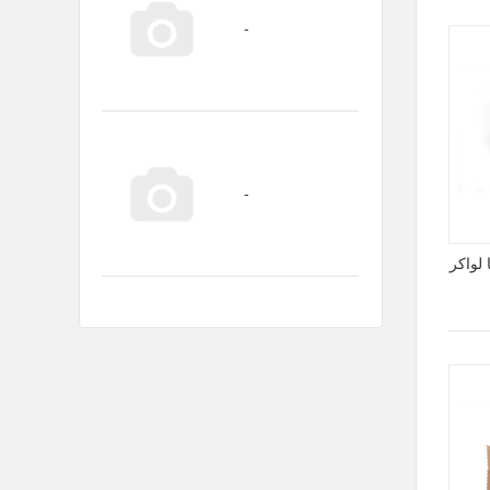
 لواكر