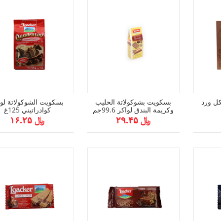
ل ورد
بسكويت بشوكولاتة الحليب
بسكويت الشوكولاتة لوا
وكريمة البندق لواكر 99.6جم
كوادراتيني 125غ
﷼ ۲۹.۴۵
﷼ ۱۶.۲۵