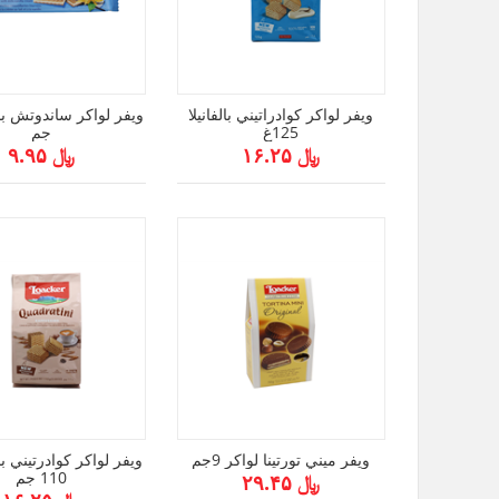
ويفر لواكر كوادراتيني بالفانيلا
125غ
جم
﷼ ۱۶.۲۵
﷼ ۹.۹۵
ويفر ميني تورتينا لواكر 9جم
ويفر لواكر كوادرتيني با
110 جم
﷼ ۲۹.۴۵