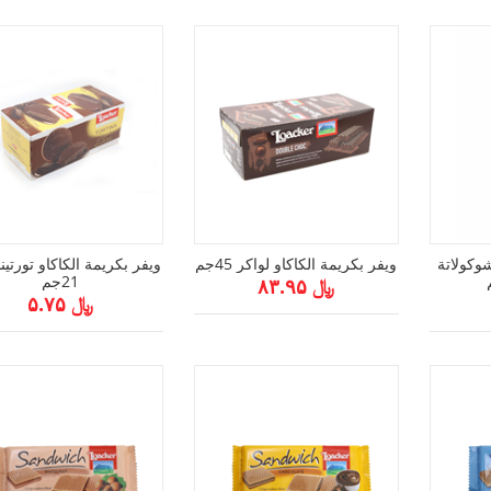
ر بريك 3 بالشوكولاتة
ويفر بكريمة الكاكاو لواكر 45جم
ويفر بكريمة الكاكاو تورتينا
21جم
﷼ ۸۳.۹۵
﷼ ۵.۷۵