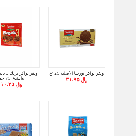
ويفر لواكر تورتينا الأصلية 126غ
ويفر لواك
والبندق 76 جم
﷼ ۳۱.۹۵
﷼ ۱۰.۲۵