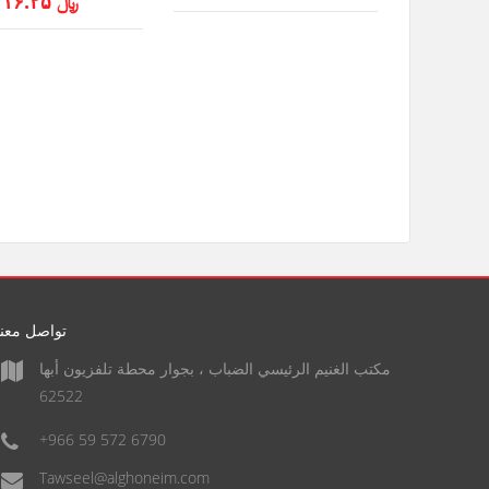
﷼ ۱۶.۲۵
تواصل معنا
مكتب الغنيم الرئيسي الضباب ، بجوار محطة تلفزيون أبها
62522
+966 59 572 6790
Tawseel@alghoneim.com