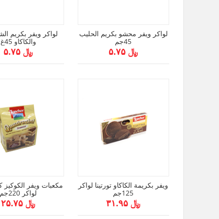
لواكر ويفر محشو بكريم الحليب
لواكر ويفر بكريم الش
45جم
والكاكاو 45غ
﷼ ۵.۷۵
﷼ ۵.۷۵
ويفر بكريمة الكاكاو تورتينا لواكر
مكعبات ويفر الكوكيز كو
125جم
لواكر 220جم
﷼ ۳۱.۹۵
﷼ ۲۵.۷۵