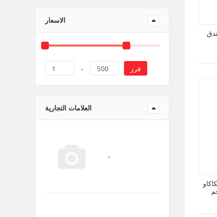
منتجات ورقية و بلاستيك
الاسعار
بندق
فرز
1
-
500
العلامات التجارية
اكاو