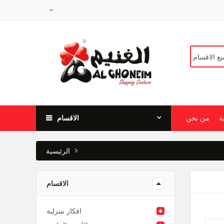
ة
من نحن
الاقسام
الرئيسية
الاقسام
افكار منزلية