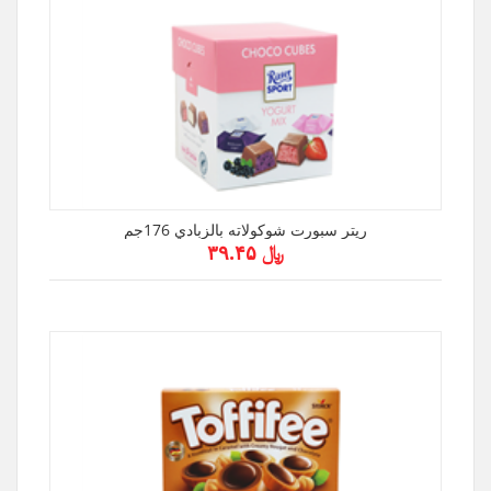
ريتر سبورت شوكولاته بالزبادي 176جم
﷼ ۳۹.۴۵