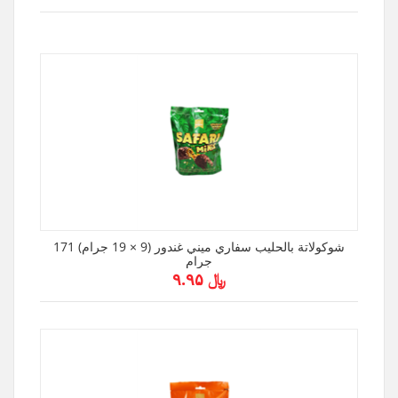
شوكولاتة بالحليب سفاري ميني غندور (9 × 19 جرام) 171
جرام
﷼ ۹.۹۵