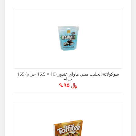
شوكولاتة الحليب ميني هاواي غندور (10 × 16.5 جرام) 165
جرام
﷼ ۹.۹۵