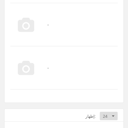
إظهار: