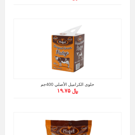
حلوى الكراميل الأصلي 400جم
﷼ ۱۹.۷۵