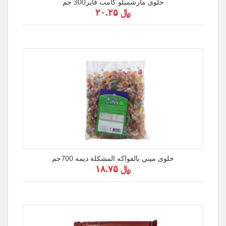
حلوى مارشميلو كامب فاير300 جم
﷼ ۲۰.۲۵
حلوى ميني بالفواكه المشكلة ديمه 700جم
﷼ ۱۸.۷۵