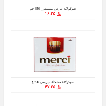
شوكولاتة مارس مينيتشرز 150جم
﷼ ۱۶.۲۵
شوكولاتة مشكلة ميرسي 250غ
﷼ ۴۷.۲۵