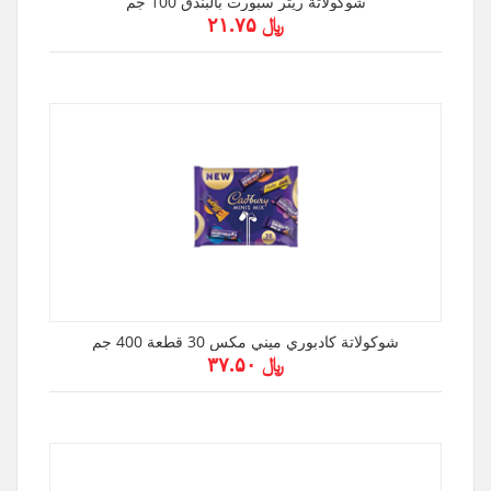
شوكولاتة ريتر سبورت بالبندق 100 جم
﷼ ۲۱.۷۵
شوكولاتة كادبوري ميني مكس 30 قطعة 400 جم
﷼ ۳۷.۵۰