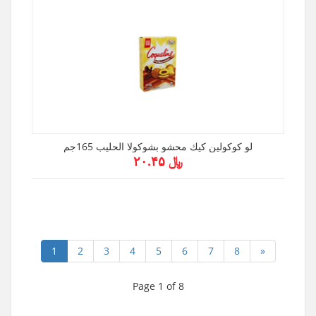
لو كوكولين كيك محشو بشوكولا الحليب 165جم
﷼ ۲۰.۴۵
1
2
3
4
5
6
7
8
»
Page 1 of 8