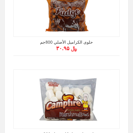
حلوى الكراميل الأصلي 800جم
﷼ ۳۰.۹۵