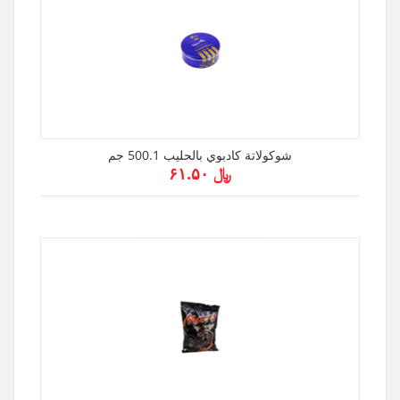
شوكولاتة كادبوي بالحليب 500.1 جم
﷼ ۶۱.۵۰