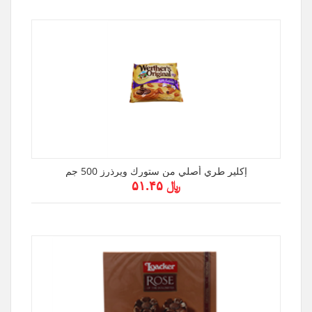
إكلير طري أصلي من ستورك ويرذرز 500 جم
﷼ ۵۱.۴۵