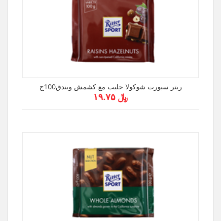
ريتر سبورت شوكولا حليب مع كشمش وبندق100ج
﷼ ۱۹.۷۵