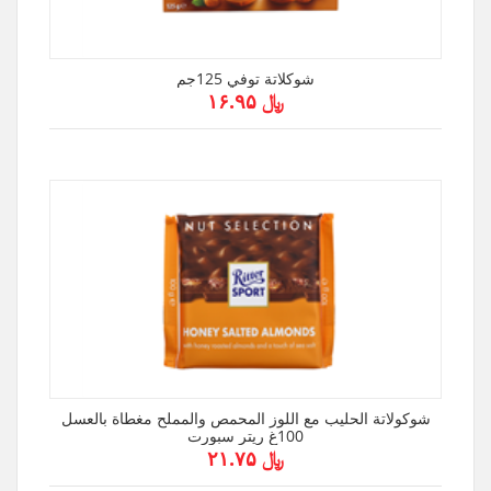
شوكلاتة توفي 125جم
﷼ ۱۶.۹۵
شوكولاتة الحليب مع اللوز المحمص والمملح مغطاة بالعسل
100غ ريتر سبورت
﷼ ۲۱.۷۵