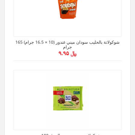
شوكولاتة بالحليب سودان ميني غندور (10 × 16.5 جرام) 165
جرام
﷼ ۹.۹۵