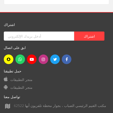
اشتراك
ابق على اتصال
حمل تطبيقنا
متجر التطبيقات
متجر التطبيقات
تواصل معنا
مكتب الغنيم الرئيسي الضباب ، بجوار محطة تلفزيون أبها 62522