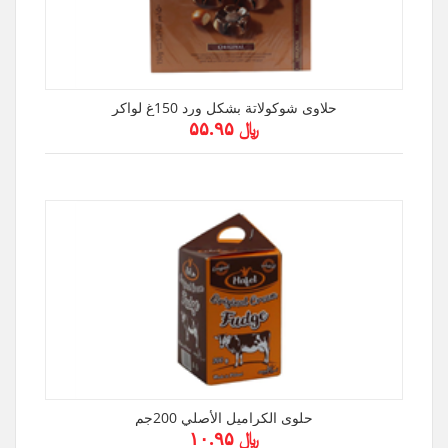
حلاوى شوكولاتة بشكل ورد 150غ لواكر
﷼ ۵۵.۹۵
حلوى الكراميل الأصلي 200جم
﷼ ۱۰.۹۵