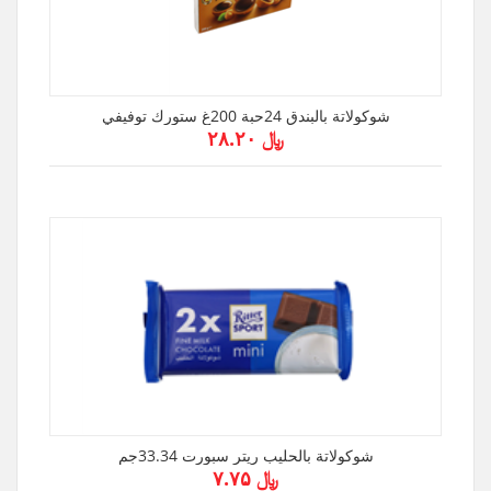
شوكولاتة بالبندق 24حبة 200غ ستورك توفيفي
﷼ ۲۸.۲۰
شوكولاتة بالحليب ريتر سبورت 33.34جم
﷼ ۷.۷۵