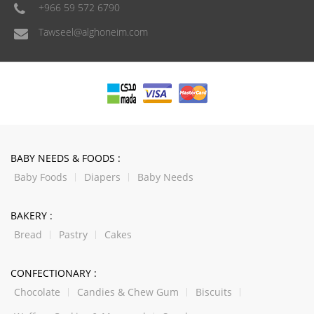
+966 59 572 6790
Tawseel@alghoneim.com
BABY NEEDS & FOODS :
Baby Foods
Diapers
Baby Needs
BAKERY :
Bread
Pastry
Cakes
CONFECTIONARY :
Chocolate
Candies & Chew Gum
Biscuits