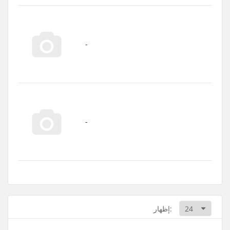
إظهار: