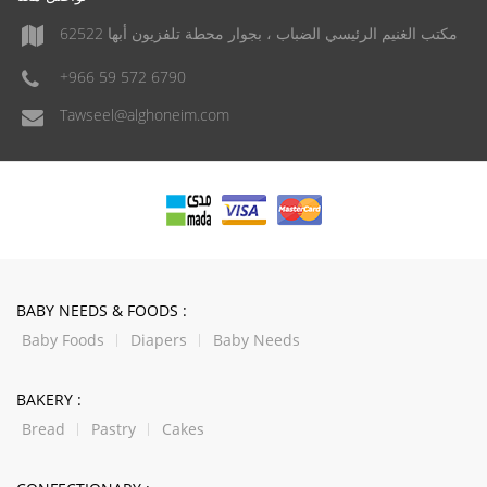
مكتب الغنيم الرئيسي الضباب ، بجوار محطة تلفزيون أبها 62522
+966 59 572 6790
Tawseel@alghoneim.com
BABY NEEDS & FOODS :
Baby Foods
Diapers
Baby Needs
BAKERY :
Bread
Pastry
Cakes