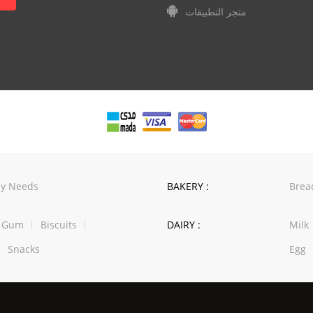
متجر التطبيقات
y Needs
BAKERY :
Brea
w Gum
Biscuits
DAIRY :
Milk
Snacks
Egg