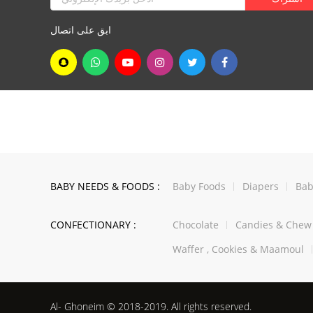
ابق على اتصال
BABY NEEDS & FOODS :
Baby Foods
Diapers
Bab
CONFECTIONARY :
Chocolate
Candies & Che
Waffer , Cookies & Maamoul
Al- Ghoneim © 2018-2019. All rights reserved.