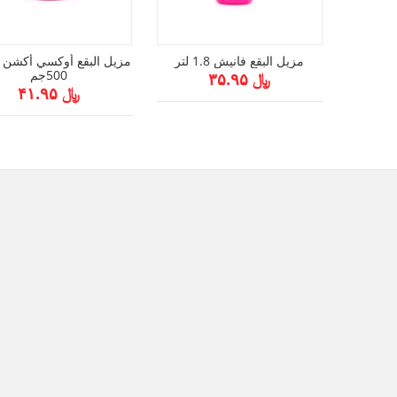
مزيل البقع فانيش 1.8 لتر
مزيل البقع أوكسي أكشن 
500جم
﷼ ۳۵.۹۵
﷼ ۴۱.۹۵