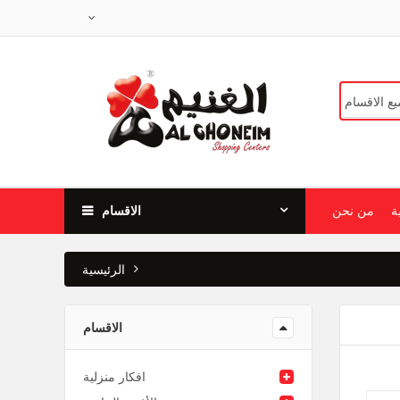
ة
من نحن
الاقسام
الرئيسية
الاقسام
افكار منزلية