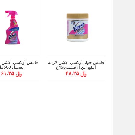
فانيش جولد أوكسي اكشن لازالة
فانيش أوكسي أكشن ب
البقع عن الاقمشة450غ
الغسيل 500مل
﷼ ۴۸.۲۵
﷼ ۶۱.۲۵