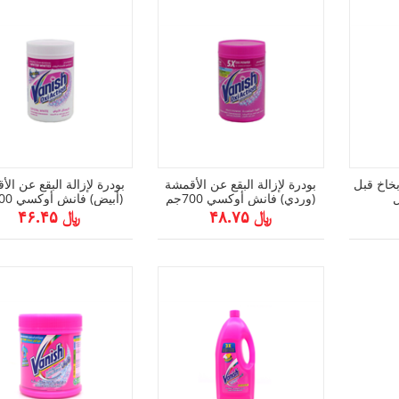
خاخ قبل
بودرة لإزالة البقع عن الأقمشة
بودرة لإزالة البقع عن ال
(وردي) فانش أوكسي 700جم
(أبيض) فانش أوكسي 700جم
﷼ ۴۸.۷۵
﷼ ۴۶.۴۵