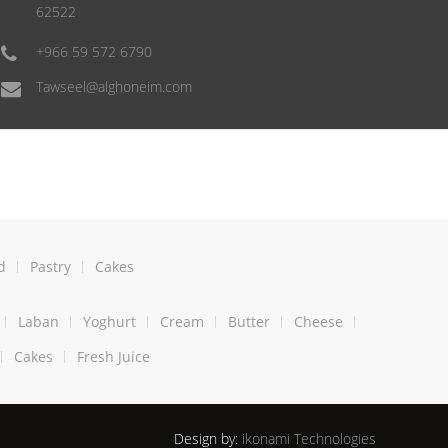
62522
+966 59 572 6790
Tawseel@alghoneim.com
d
Pastry
Cakes
Laban
Yoghurt
Cream
Butter
Cheese
Cakes
Fresh Juice
Design by:
ikonami Technologies