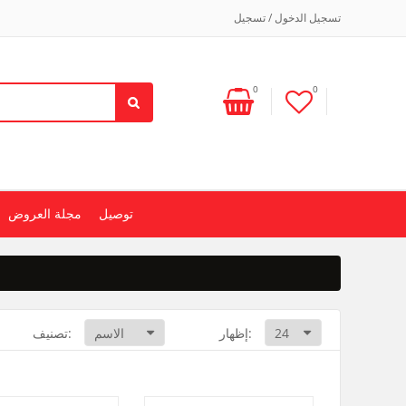
تسجيل الدخول / تسجيل
0
0
توصيل
مجلة العروض
إظهار:
تصنيف: