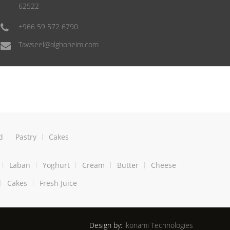
62522
+966 59 572 6790
Tawseel@alghoneim.com
d
Pastry
Cakes
Laban
Yoghurt
Cream
Butter
Cheese
Cakes
Fresh Juice
Design by:
ikonami Technologies