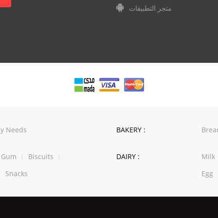
متجر التطبيقات
y Needs
BAKERY :
Brea
w Gum
Biscuits
DAIRY :
Milk
Snacks
Egg