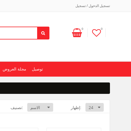
تسجيل الدخول / تسجيل
0
0
توصيل
مجلة العروض
إظهار:
تصنيف: