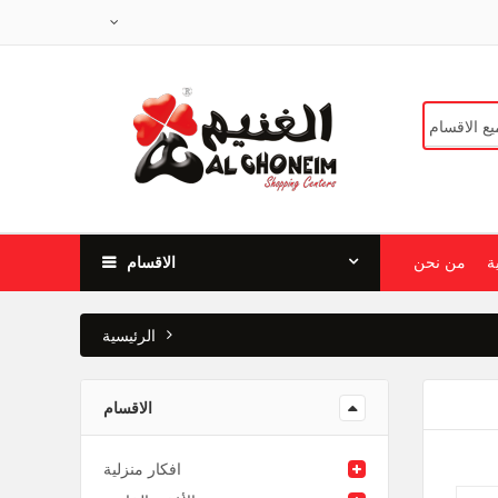
ة
من نحن
الاقسام
الرئيسية
الاقسام
افكار منزلية