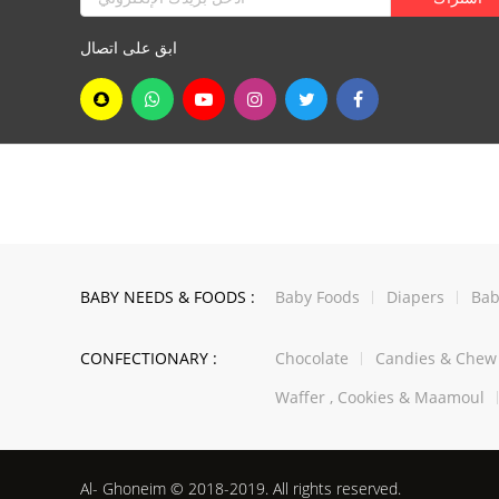
ابق على اتصال
BABY NEEDS & FOODS :
Baby Foods
Diapers
Bab
CONFECTIONARY :
Chocolate
Candies & Che
Waffer , Cookies & Maamoul
Al- Ghoneim © 2018-2019. All rights reserved.