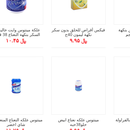
بنكهة
فيكس أقراص للحلق بدون سكر
علكة مينتوس وايت خالي
نكهة ليمون 40ج
السكر بنكهة النعناع 38 قطعة
﷼ ۹.۹۵
﷼ ۱۰.۴۵
الفراولة
مينتوس علكه نعناع ابيض
مينتوس علكه النعناع المن
حلو38حبه
شاي اخضر