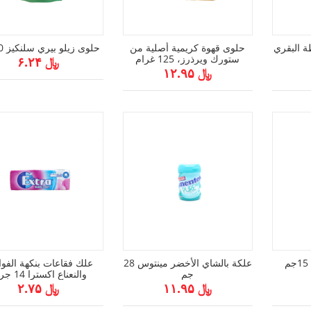
 البقري
حلوى قهوة كريمية أصلية من
حلوى زيلو بيري سلنكيز 80 جم
ستورك ويرذرز، 125 غرام
﷼ ۶.۲۴
﷼ ۱۲.۹۵
علكة بنكهة الفراوله 15جم
علكة بالشاي الأخضر مينتوس 28
علك فقاعات بنكهة الفوا
جم
والنعناع اكسترا 14 جرام
﷼ ۱۱.۹۵
﷼ ۲.۷۵