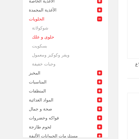
الأغذية الخاصة
الأغذية المجمدة
الحلويات
شوكولاتة
حلوى و علك
بسكويت
ويفر وكوكيز ومعمول
وجبات خفيفة
المخبز
المناسبات
المنظفات
المواد الغذائية
صحة و جمال
فواكه وخضروات
لحوم طازجة
مستلزمات الحيوانات الأليفة