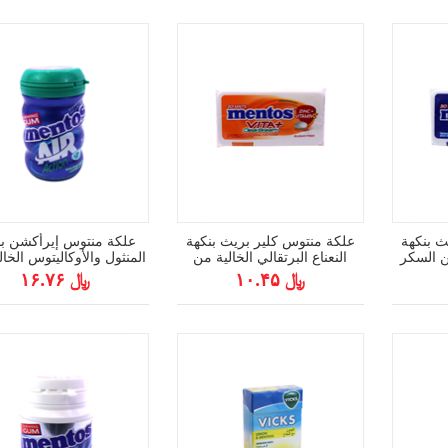
ث بنكهة
علكة منتوس كلير بريث بنكهة
علكة منتوس إيرأكشن بن
من السكر
النعناع البرتقالي الخالية من
المنثول والأوكاليتوس الخا
السكر (30 قطعة) 21 جم
السكر (50 قطعة) 87.5 جم
﷼ ۱۰.۴۵
﷼ ۱۶.۷۶