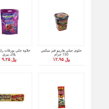
حلوى جيلي هاريبو فيز ميكس
حلاوة جلي بورقات راز
150 جرام
بلاك بيري
﷼ ۱۲.۹۵
﷼ ۹.۲۵