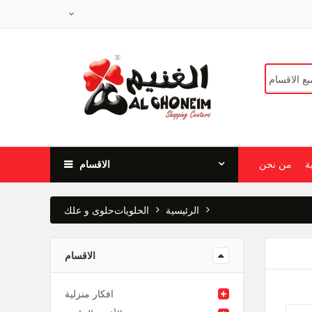
ة
من نحن
الاقسام
الرئيسية
الحلويات
حلوى و علك
الاقسام
افكار منزلية