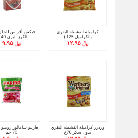
كراميلة القشطة البقري
فيكس أقراص للحلق 
بالكراميل 125غ
الكرز البري 40جم
﷼ ۱۲.۹۵
﷼ ۹.۹۵
ورذرز كراميلة القشطة البقري
هاريبو شامالوز روبينو ب
بدون سكر 70غ
70 جم