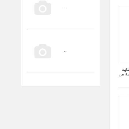
كهة
لية من