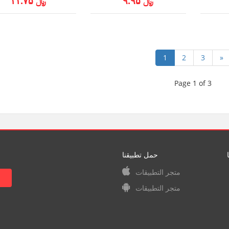
﷼ ۹.۹۵
﷼ ۱۱.۷۵
1
2
3
»
Page 1 of 3
حمل تطبيقنا
متجر التطبيقات
متجر التطبيقات