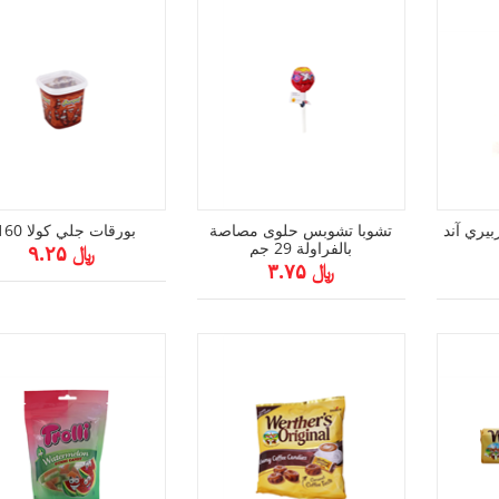
بيري آند
تشوبا تشوبس حلوى مصاصة
بورقات جلي كولا 160غ
بالفراولة 29 جم
﷼ ۹.۲۵
﷼ ۳.۷۵