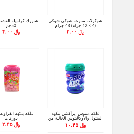
شوكولاتة متنوعة شوكي شوكي
شتورك كراميلة القشطة
(4 × 12 جرام) 48 جرام
50جم
﷼ ۲.۰۰
﷼ ۴.۰۰
علكة منتوس إيرأكشن بنكهة
المنثول والأوكاليتوس الخالية من
دورقات
السكر (28 قطعة) 49 جم
﷼ ۲.۴۵
﷼ ۱۰.۴۵