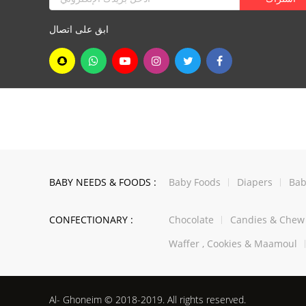
ابق على اتصال
BABY NEEDS & FOODS :
Baby Foods
Diapers
Bab
CONFECTIONARY :
Chocolate
Candies & Che
Waffer , Cookies & Maamoul
Al- Ghoneim © 2018-2019. All rights reserved.