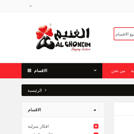
ة
من نحن
الاقسام
الرئيسية
الاقسام
افكار منزلية