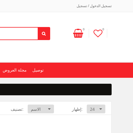
تسجيل الدخول / تسجيل
0
0
توصيل
مجلة العروض
إظهار:
تصنيف: