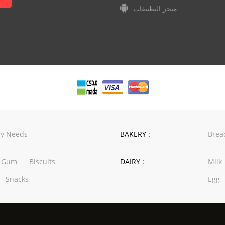
متجر التطبيقات
y Needs
BAKERY :
Brea
w Gum
Biscuits
DAIRY :
Milk
Snacks
Egg