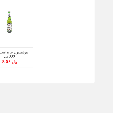
هوليستون بيره عنب
330مل
﷼ ۶.۵۶