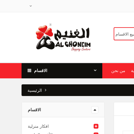
ة
من نحن
الاقسام
الرئيسية
الاقسام
افكار منزلية