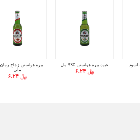
 اسود
عبوة بيرة هولستن 330 مل
ملي
﷼ ۶.۲۴
﷼ ۶.۲۴