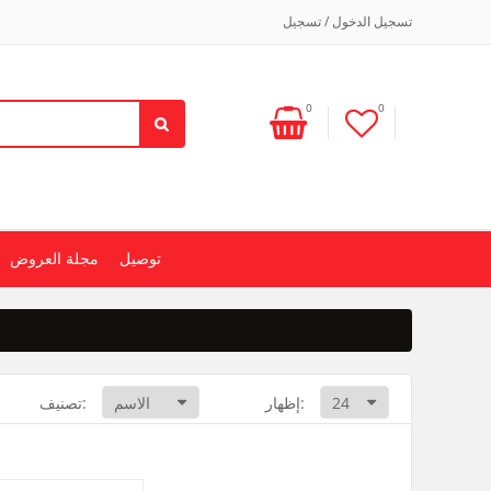
تسجيل الدخول / تسجيل
0
0
توصيل
مجلة العروض
إظهار:
تصنيف: