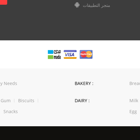
متجر التطبيقات
y Needs
BAKERY :
Brea
w Gum
Biscuits
DAIRY :
Milk
Snacks
Egg