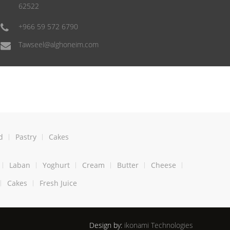
62522
+966 59 572 6790
Tawseel@alghoneim.com
d
Pastry
Cakes
Laban
Yoghurt
Cream
Butter
Cheese
Cakes
Fresh Juice
Design by:
ikonami Technologies