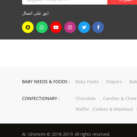
ابق على اتصال
BABY NEEDS & FOODS :
Baby Foods
Diapers
Bab
CONFECTIONARY :
Chocolate
Candies & Che
Waffer , Cookies & Maamoul
Al- Ghoneim © 2018-2019. All rights reserved.