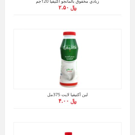
زبادي مخفوق بالمانجو أكتيفيا 120جم
﷼ ۲.۵۰
لبن أكتيفيا لايت 375مل
﷼ ۴.۰۰