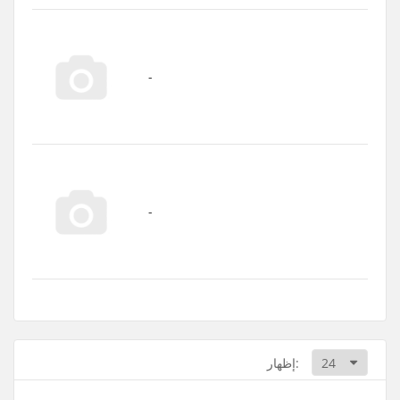
إظهار: