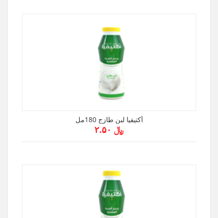
أكتيفيا لبن طازج 180مل
﷼ ۲.۵۰