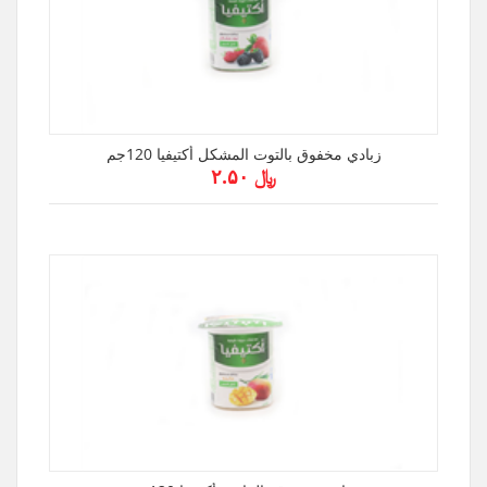
زبادي مخفوق بالتوت المشكل أكتيفيا 120جم
﷼ ۲.۵۰