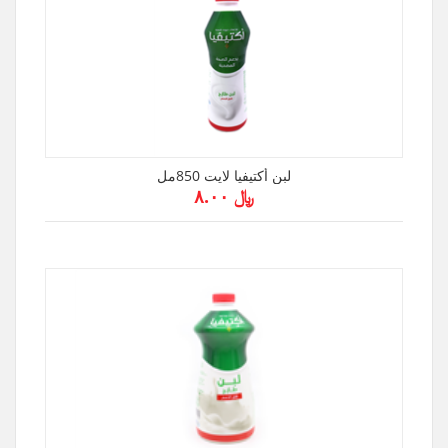
لبن أكتيفيا لايت 850مل
﷼ ۸.۰۰