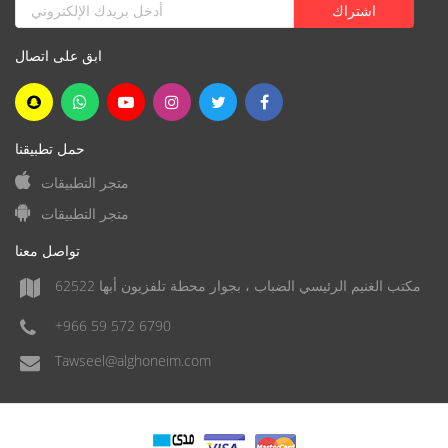
ابق على اتصال
حمل تطبيقنا
متجر التطبيقات
متجر التطبيقات
تواصل معنا
مكتب الغنيم الرئيسي الضباب ، بجوار محطة تلفزيون أبها 62522
+966 59 572 6790
Tawseel@alghoneim.com