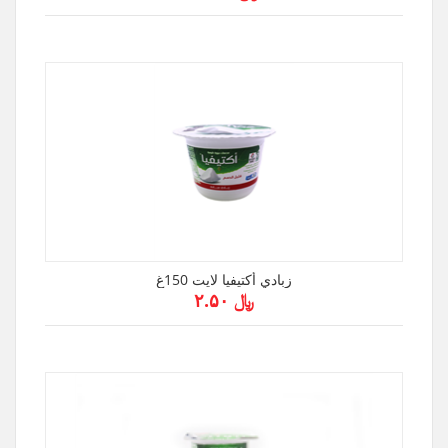
زبادي أكتيفيا لايت 150غ
﷼ ۲.۵۰