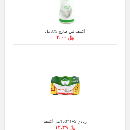
أكتيفيا لبن طازج 375مل
﷼ ۴.۰۰
زبادي 5+1*150مل أكتيفيا
﷼ ۱۲.۴۹