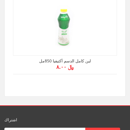
لبن كامل الدسم أكتيفيا 850مل
﷼ ۸.۰۰
اشتراك