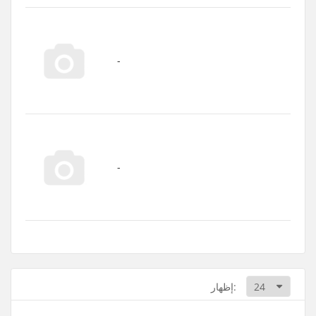
إظهار: