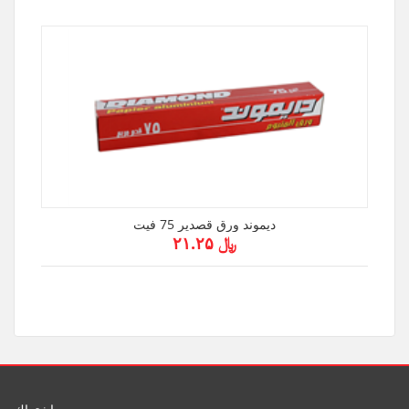
ديموند ورق قصدير 75 فيت
﷼ ۲۱.۲۵