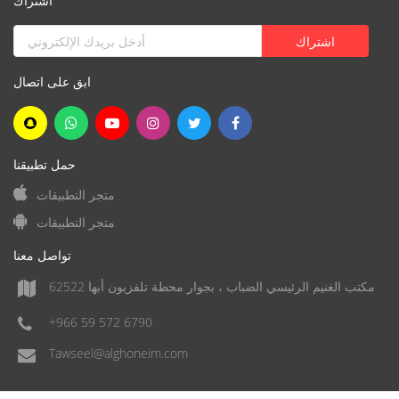
اشتراك
ابق على اتصال
حمل تطبيقنا
متجر التطبيقات
متجر التطبيقات
تواصل معنا
مكتب الغنيم الرئيسي الضباب ، بجوار محطة تلفزيون أبها 62522
+966 59 572 6790
Tawseel@alghoneim.com