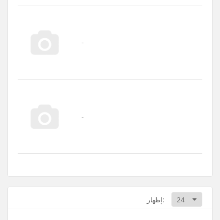
إظهار: