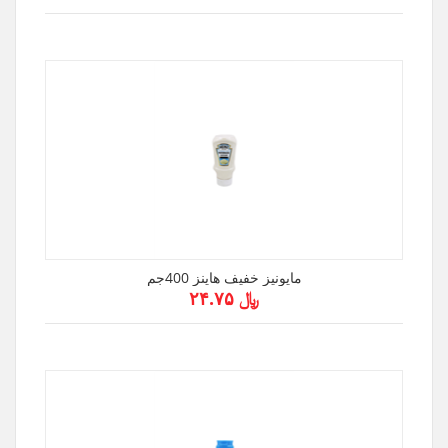
مايونيز خفيف هاينز 400جم
﷼ ۲۴.۷۵