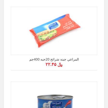
المراعي جبنه شرائح 20حبه 400جم
﷼ ۲۲.۴۵