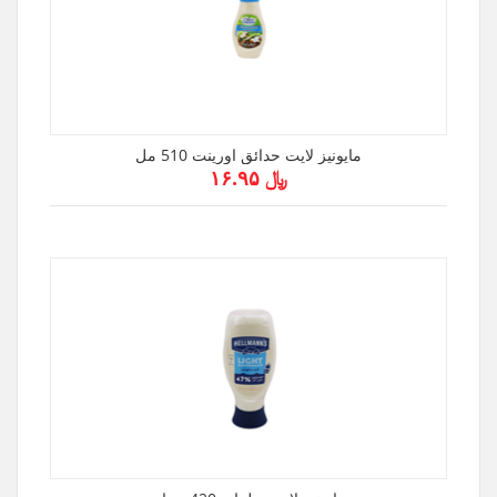
مايونيز لايت حدائق اورينت 510 مل
﷼ ۱۶.۹۵