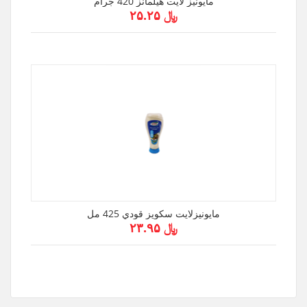
مايونيز لايت هيلمانز 420 جرام
﷼ ۲۵.۲۵
مايونيزلايت سكويز قودي 425 مل
﷼ ۲۳.۹۵