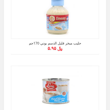
حليب مبخر قليل الدسم بوني 170جم
﷼ ۵.۹۵