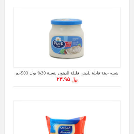
شبيه جبنة قابلة للدهن قليلة الدهون بنسبة 30% بوك 500جم
﷼ ۲۳.۹۵