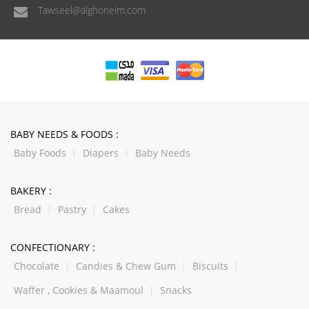
Tawseel@alghoneim.com
BABY NEEDS & FOODS :
Baby Foods
Diapers
Baby Needs
BAKERY :
Bread
Pastry
Cakes
CONFECTIONARY :
Chocolate
Candies & Chew Gum
Biscuits
Waffer , Cookies & Maamoul
Snacks