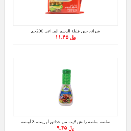
شرائح جبن قليلة الدسم المراعي 200جم
﷼ ۱۱.۴۵
صلصة سلطة رانش لايت من حدائق أورينت، 8 أونصة
﷼ ۹.۴۵