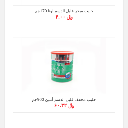
حليب مبخر قليل الدسم لونا 170جم
﷼ ۴.۰۰
حليب مجفف قليل الدسم أنلين 900جم
﷼ ۶۰.۳۲