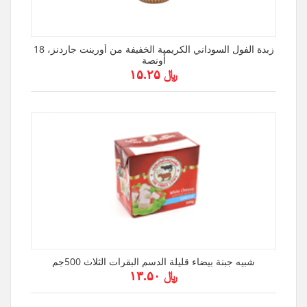
زبدة الفول السوداني الكريمية الخفيفة من أورينت جاردنز، 18
أونصة
﷼ ۱۵.۲۵
شبيه جبنة بيضاء قليلة الدسم البقرات الثلاث 500جم
﷼ ۱۳.۵۰