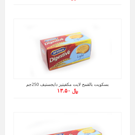
بسكويت بالقمح لايت مكفيتيز دايجستيف 250جم
﷼ ۱۳.۵۰