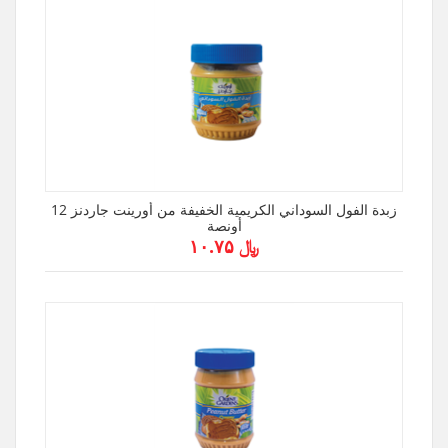
زبدة الفول السوداني الكريمية الخفيفة من أورينت جاردنز 12
أونصة
﷼ ۱۰.۷۵