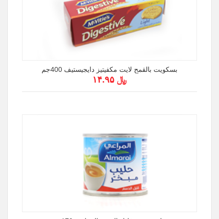
بسكويت بالقمح لايت مكفيتيز دايجيستيف 400جم
﷼ ۱۴.۹۵