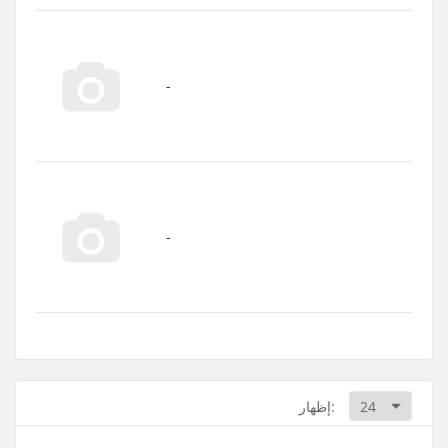
إظهار: