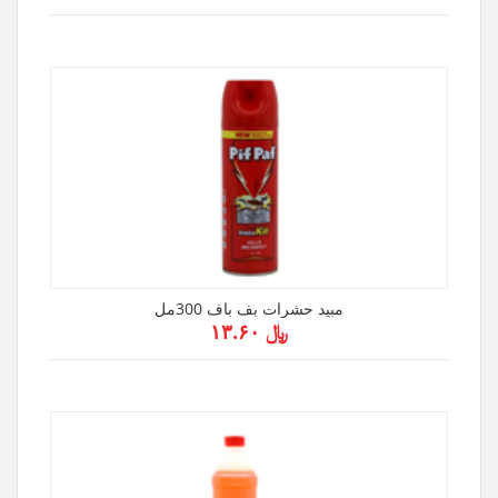
مبيد حشرات بف باف 300مل
﷼ ۱۳.۶۰