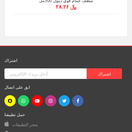
منظف حمام قوي ديتول 500مل
﷼ ۲۸.۲۶
اشتراك
ابق على اتصال
حمل تطبيقنا
متجر التطبيقات