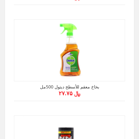
بخاخ معقم للأسطح ديتول 500مل
﷼ ۲۷.۷۵