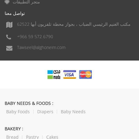
متجر التطبيقات
تواصل معنا
مكتب الغنيم الرئيسي الضباب ، بجوار محطة تلفزيون أبها 62522
+966 59 572 6790
Tawseel@alghoneim.com
BABY NEEDS & FOODS :
Baby Foods
Diapers
Baby Needs
BAKERY :
Bread
Pastry
Cakes