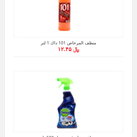
منظف المرحاض 101 داك 1 لتر
﷼ ۱۲.۴۵