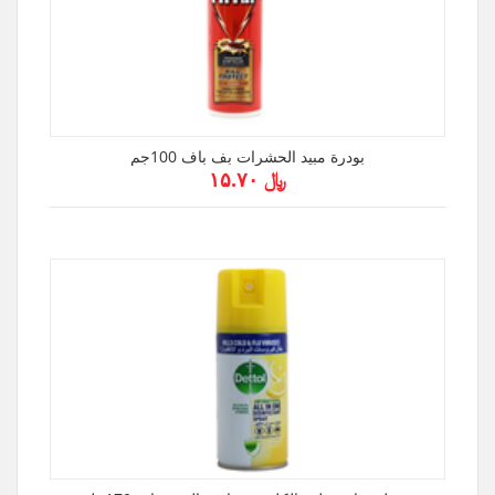
بودرة مبيد الحشرات بف باف 100جم
﷼ ۱۵.۷۰