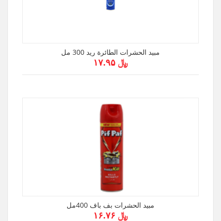
مبيد الحشرات الطائرة ريد 300 مل
﷼ ۱۷.۹۵
مبيد الحشرات بف باف 400مل
﷼ ۱۶.۷۶