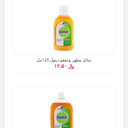
سائل مطهر ومعقم ديتول 125مل
﷼ ۱۲.۵۰