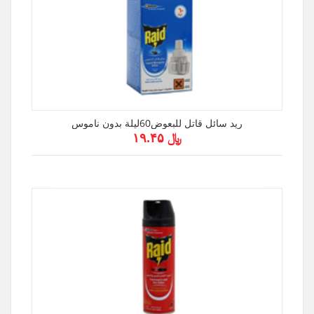
ريد سائل قاتل للبعوض60ليلة بدون ناموس
﷼ ۱۹.۴۵