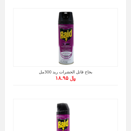
بخاخ قاتل الحشرات ريد 300مل
﷼ ۱۸.۹۵