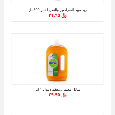
ريد مبيد الصراصير والنمل أحمر 300مل
﷼ ۲۱.۹۵
سائل مطهر ومعقم ديتول 1 لتر
﷼ ۲۹.۹۵