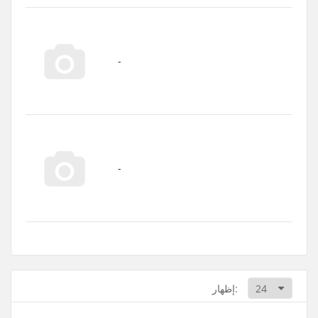
إظهار: