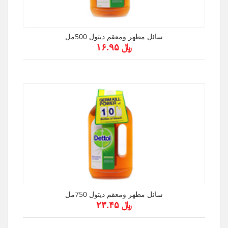
سائل مطهر ومعقم ديتول 500مل
﷼ ۱۶.۹۵
سائل مطهر ومعقم ديتول 750مل
﷼ ۲۳.۴۵