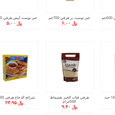
م
خبز توست بر هرفي 700جم
خبز توست أبيض هرفي 700جم
﷼ ۶.۰۰
﷼ ۵.۰۰
هرفي فتات الخبز بقسماط
شرائح الدجاج هرفي 400جم
500غرام
﷼ ۲۳.۹۵
﷼ ۹.۴۰