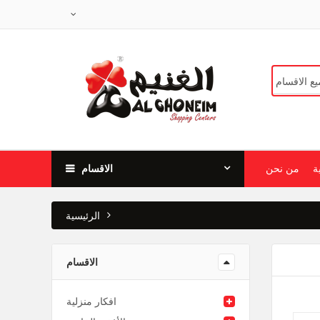
ة
من نحن
الاقسام
الرئيسية
الاقسام
افكار منزلية