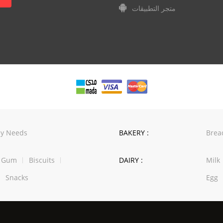
متجر التطبيقات
y Needs
BAKERY :
Brea
w Gum
Biscuits
DAIRY :
Milk
Snacks
Egg