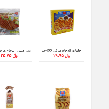
حلقات الدجاج هرفي 400جم
تندر صدور الدجاج هرفي 1 ك
﷼ ۱۹.۹۵
﷼ ۳۵.۷۵