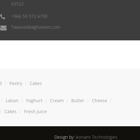
62522
+966 59 572 6790
Tawseel@alghoneim.com
d
Pastry
Cakes
Laban
Yoghurt
Cream
Butter
Cheese
Cakes
Fresh Juice
Design by:
ikonami Technologies