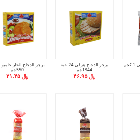
جم
برجر الدجاج هرفي 24 حبة
برجر الدجاج الحار جامبو
1344جم
550جم
﷼ ۴۶.۹۵
﷼ ۲۱.۴۵