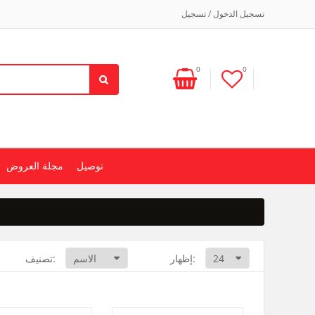
تسجيل الدخول / تسجيل
0
0
توصيل
مجلة العروض
إظهار:
تصنيف: