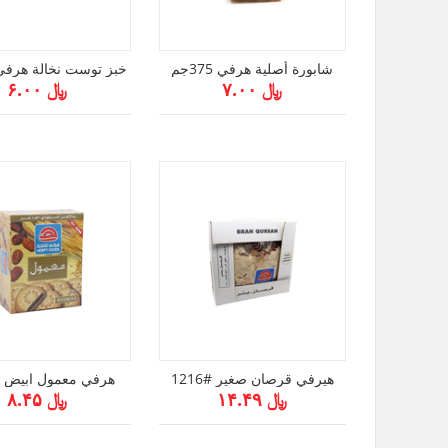
شابورة أصلية هرفي 375جم
خبز توست نخالة هرفي 600ج
﷼ ۷.۰۰
﷼ ۶.۰۰
هيرفي قرصان صغير #1216
هرفي معمول ابيض 16 حبه
﷼ ۱۴.۴۹
﷼ ۸.۴۵