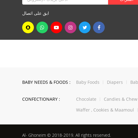
ابق على اتصال
BABY NEEDS & FOODS :
Baby Foods
Diapers
Bab
CONFECTIONARY :
Chocolate
Candies & Che
Waffer , Cookies & Maamoul
Al- Ghoneim © 2018-2019. All rights reserved.