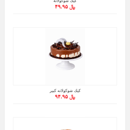
كيك شوكولاتة
﷼ ۴۹.۹۵
كيك شوكولاته كبير
﷼ ۹۴.۹۵