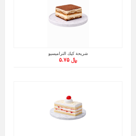
شريحة كيك التراميسيو
﷼ ۵.۷۵