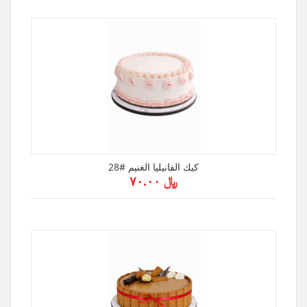
كيك الفانيليا الغنيم #28
﷼ ۷۰.۰۰