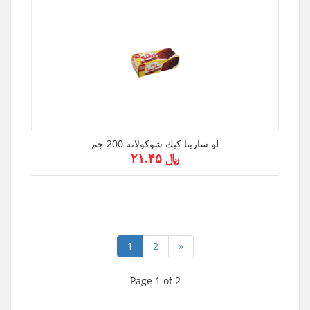
لو ساريتا كيك شوكولاتة 200 جم
﷼ ۲۱.۴۵
1
2
»
Page 1 of 2