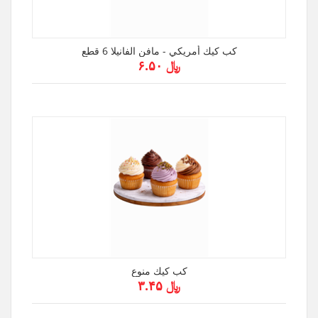
كب كيك أمريكي - مافن الفانيلا 6 قطع
﷼ ۶.۵۰
كب كيك منوع
﷼ ۳.۴۵