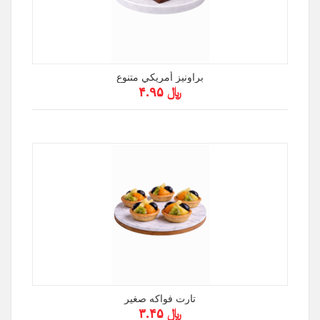
براونيز أمريكي متنوع
﷼ ۴.۹۵
تارت فواكه صغير
﷼ ۳.۴۵