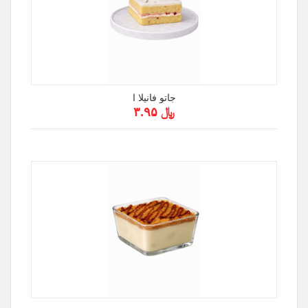
جاتو فانيلا ا
﷼ ۳.۹۵