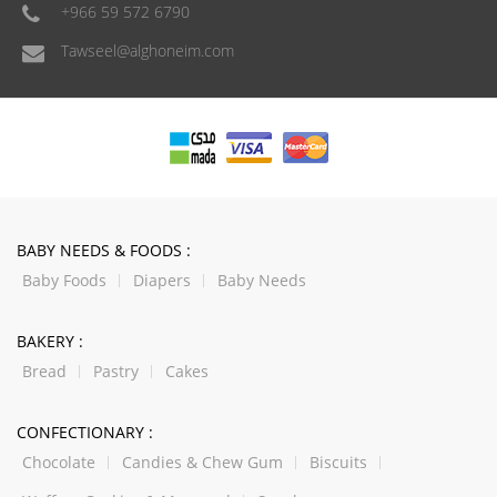
+966 59 572 6790
Tawseel@alghoneim.com
BABY NEEDS & FOODS :
Baby Foods
Diapers
Baby Needs
BAKERY :
Bread
Pastry
Cakes
CONFECTIONARY :
Chocolate
Candies & Chew Gum
Biscuits