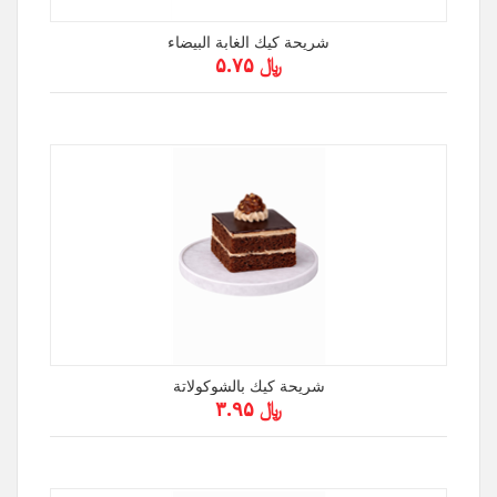
شريحة كيك الغابة البيضاء
﷼ ۵.۷۵
شريحة كيك بالشوكولاتة
﷼ ۳.۹۵