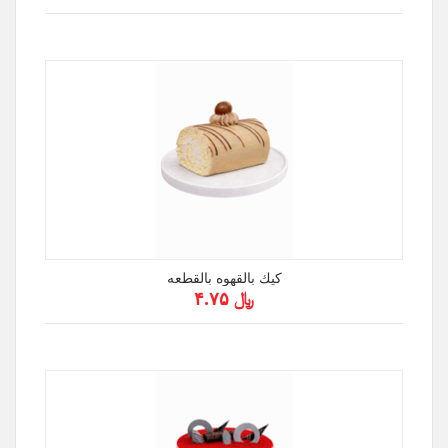
كيك بالقهوه بالقطعه
﷼ ۴.۷۵