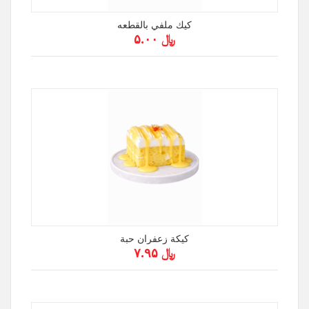
كيك ملفي بالقطعه
﷼ ۵.۰۰
كيكة زعفران حبة
﷼ ۷.۹۵