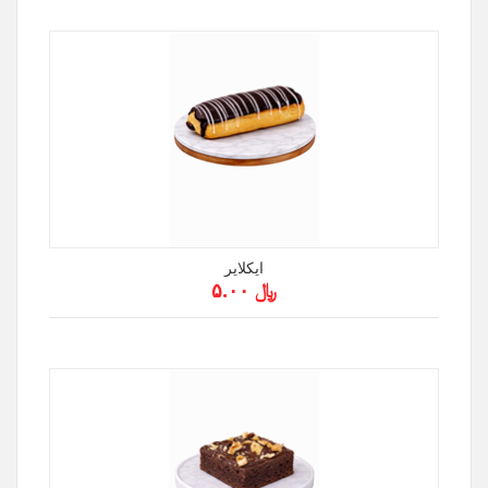
ايكلاير
﷼ ۵.۰۰