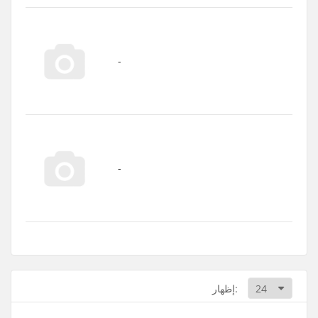
إظهار: