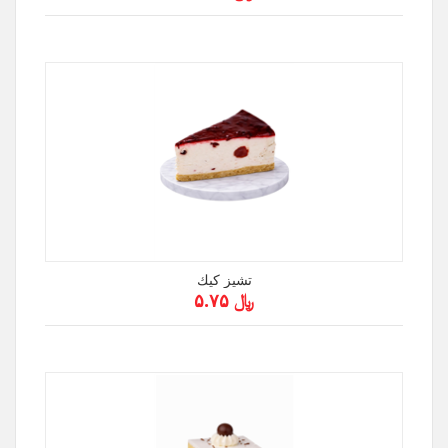
تشيز كيك
﷼ ۵.۷۵