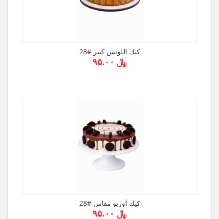
كيك اللوتس كبير #28
﷼ ۹۵.۰۰
كيك أوريو مقاس #28
﷼ ۹۵.۰۰