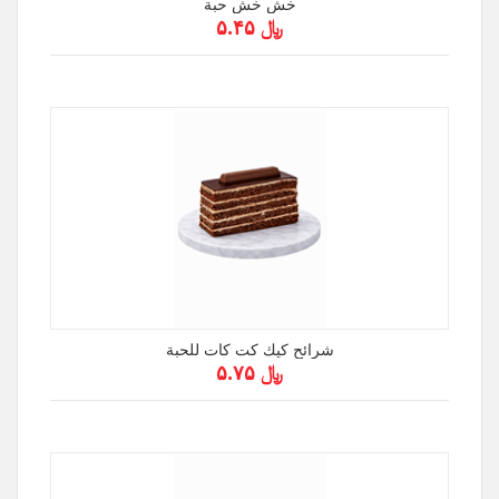
خش خش حبة
﷼ ۵.۴۵
شرائح كيك كت كات للحبة
﷼ ۵.۷۵