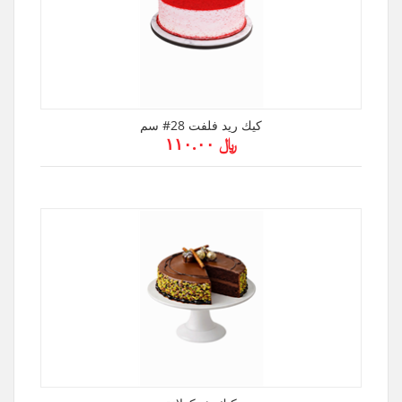
كيك ريد فلفت 28# سم
﷼ ۱۱۰.۰۰