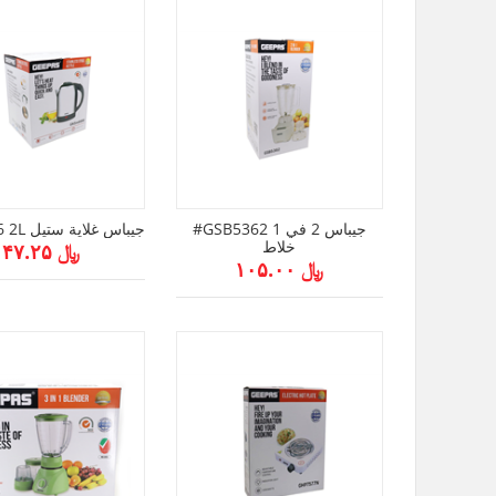
#GSB5362 جيباس 2 في 1
#GK5466 2L جيباس غلاية ستيل
خلاط
﷼ ۴۷.۲۵
﷼ ۱۰۵.۰۰