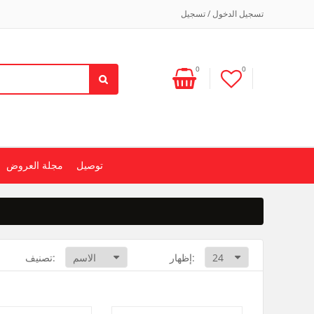
تسجيل الدخول / تسجيل
0
0
توصيل
مجلة العروض
إظهار:
تصنيف: