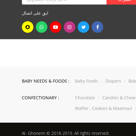
ابق على اتصال
BABY NEEDS & FOODS :
Baby Foods
Diapers
Bab
CONFECTIONARY :
Chocolate
Candies & Che
Waffer , Cookies & Maamoul
Al- Ghoneim © 2018-2019. All rights reserved.