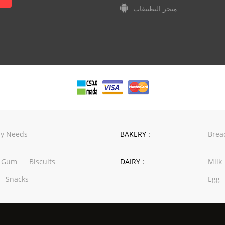
متجر التطبيقات
y Needs
BAKERY :
Brea
w Gum
Biscuits
DAIRY :
Milk
Snacks
Egg