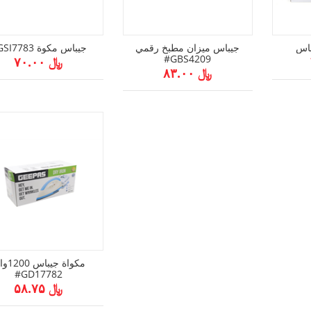
جيباس ميزان مطبخ رقمي
#GSI7783 جيباس مكوة
#GBS4209
﷼ ۷۰.۰۰
﷼ ۸۳.۰۰
مكواة جيب
#GD17782
﷼ ۵۸.۷۵