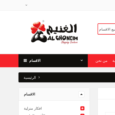
ة
من نحن
الاقسام
الرئيسية
الاقسام
افكار منزلية