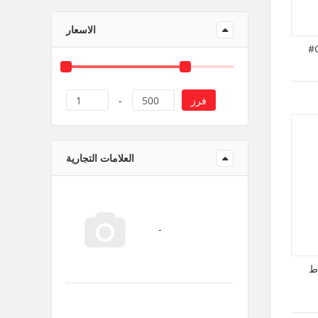
منتجات ورقية و بلاستيك
الاسعار
فرز
1
-
500
العلامات التجارية
اس 1200واط