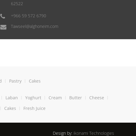
62522
+966 59 572 6790
Tawseel@alghoneim.com
d
Pastry
Cakes
Laban
Yoghurt
Cream
Butter
Cheese
Cakes
Fresh Juice
Design by:
ikonami Technologies