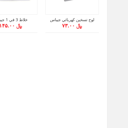
لوح تسخين كهربائي جيباس
خلاط 3 في 1 جيباس
﷼ ۷۳.۰۰
﷼ ۱۴۵.۰۰