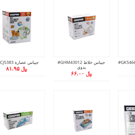
#GHM43012 جيباس خلاط
#GCJ5383 جيباس عصارة
يدوي
﷼ ۸۱.۹۵
﷼ ۶۶.۰۰