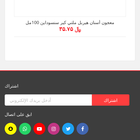
معجون أسنان هيربل ملتي كير سنسوداين 100مل
﷼ ۳۵.۷۵
اشتراك
ابق على اتصال