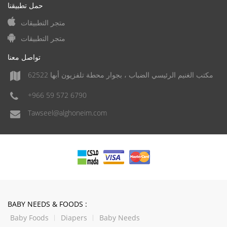
حمل تطبيقنا
متجر التطبيقات
متجر التطبيقات
تواصل معنا
مكتب الغنيم الرئيسي الضباب ، بجوار محطة تلفزيون أبها 62522
+966 59 572 6790
Tawseel@alghoneim.com
BABY NEEDS & FOODS :
Baby Foods
Diapers
Baby Needs