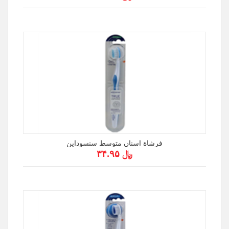
فرشاة اسنان متوسط سنسوداين
﷼ ۳۴.۹۵