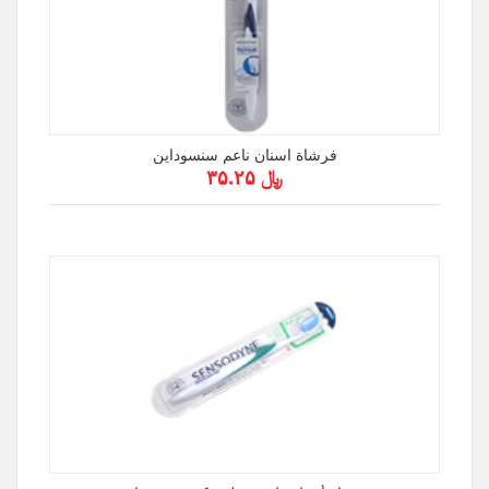
فرشاة اسنان ناعم سنسوداين
﷼ ۳۵.۲۵