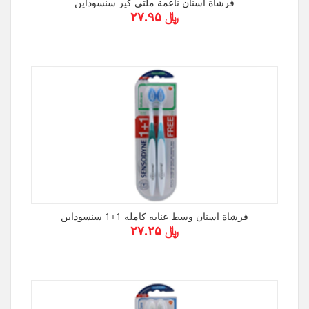
فرشاة أسنان ناعمة ملتي كير سنسوداين
﷼ ۲۷.۹۵
فرشاة اسنان وسط عنايه كامله 1+1 سنسوداين
﷼ ۲۷.۲۵