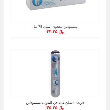
سنسودين معجون اسنان 75 مل
﷼ ۴۳.۴۵
فرشاة اسنان غاية في النعومة سنسوداين
﷼ ۳۵.۲۵