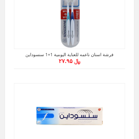
فرشة اسنان ناعمه للعناية اليومية 1+1 سنسوداين
﷼ ۲۷.۹۵