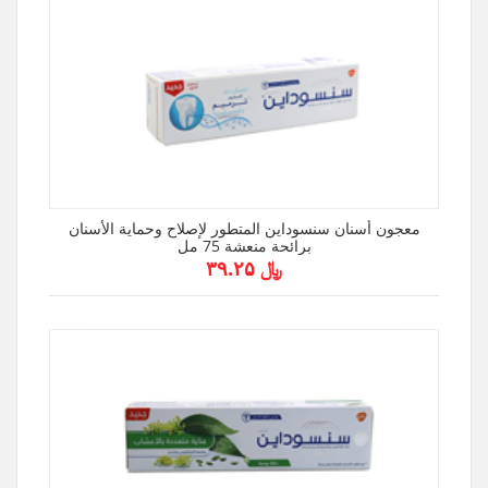
معجون أسنان سنسوداين المتطور لإصلاح وحماية الأسنان
برائحة منعشة 75 مل
﷼ ۳۹.۲۵