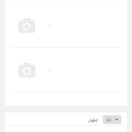
إظهار: