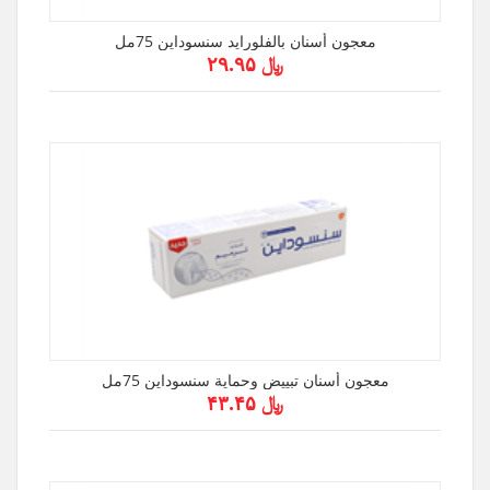
معجون أسنان بالفلورايد سنسوداين 75مل
﷼ ۲۹.۹۵
معجون أسنان تبييض وحماية سنسوداين 75مل
﷼ ۴۳.۴۵