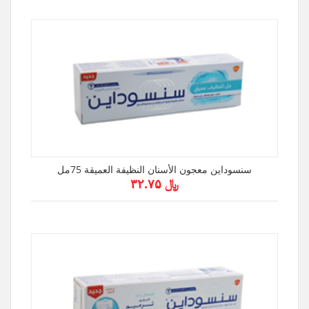
سنسوداين معجون الأسنان النظيفة العميقة 75مل
﷼ ۳۲.۷۵