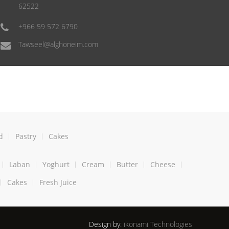
62522
+966 59 572 6790
Tawseel@alghoneim.com
d
Pastry
Cakes
Laban
Yoghurt
Cream
Butter
Cheese
Cakes
Fresh Juice
Design by:
ikonami Technologies