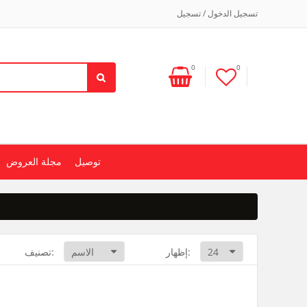
تسجيل الدخول / تسجيل
0
0
توصيل
مجلة العروض
إظهار:
تصنيف: