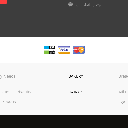
متجر التطبيقات
y Needs
BAKERY :
Brea
w Gum
Biscuits
DAIRY :
Milk
Snacks
Egg