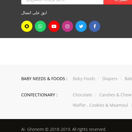
ابق على اتصال
BABY NEEDS & FOODS :
Baby Foods
Diapers
Bab
CONFECTIONARY :
Chocolate
Candies & Che
Waffer , Cookies & Maamoul
Al- Ghoneim © 2018-2019. All rights reserved.