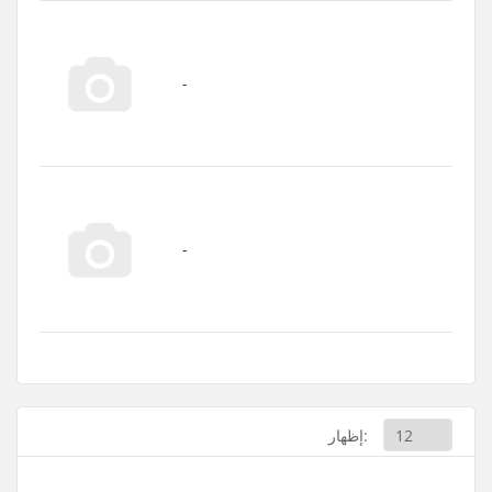
إظهار: