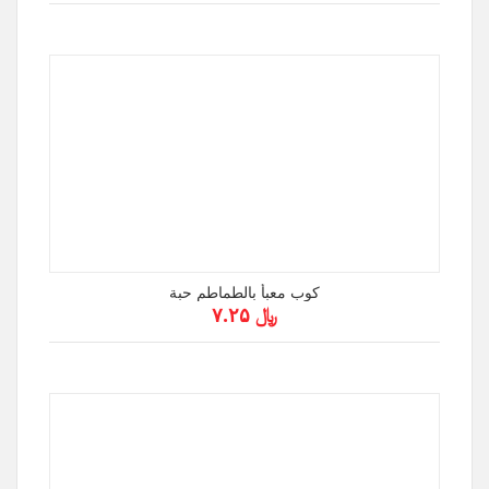
كوب معبأ بالطماطم حبة
﷼ ۷.۲۵