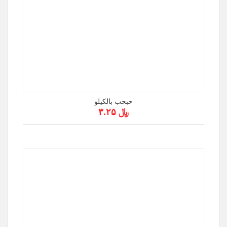
حبحب بالكيلو
﷼ ۳.۲۵