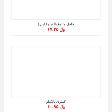
فلفل متنوع بالكيلو ( لين )
﷼ ۱۷.۲۵
كمثرى بالكيلو
﷼ ۱۰.۹۵