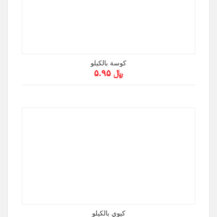
كوسة بالكيلو
﷼ ۵.۹۵
كيوي بالكيلو