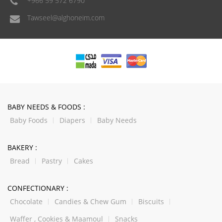
+966 59 572 6790
Tawseel@alghoneim.com
BABY NEEDS & FOODS :
Baby Foods
Diapers
Baby Needs
BAKERY :
Bread
Pastry
Cakes
CONFECTIONARY :
Chocolate
Candies & Chew Gum
Biscuits
Waffer , Cookies & Maamoul
Snacks