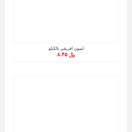
ليمون افريقي بالكيلو
﷼ ۸.۴۵