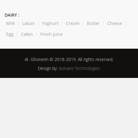
DAIRY :
Milk
Laban
Yoghurt
Cream
Butter
Cheese
Egg
Cakes
Fresh Juice
Al- Ghoneim © 2018-2019. All rights reserved.
Design by:
ikonami Technologies