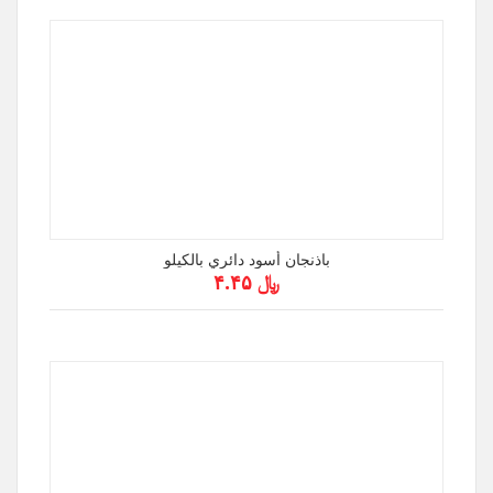
باذنجان أسود دائري بالكيلو
﷼ ۴.۴۵