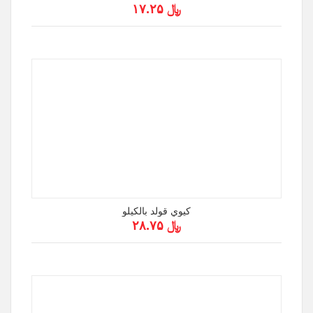
﷼ ۱۷.۲۵
كيوي قولد بالكيلو
﷼ ۲۸.۷۵