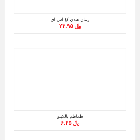
رمان هندي كغ اس اي
﷼ ۲۳.۹۵
طماطم بالكيلو
﷼ ۶.۴۵