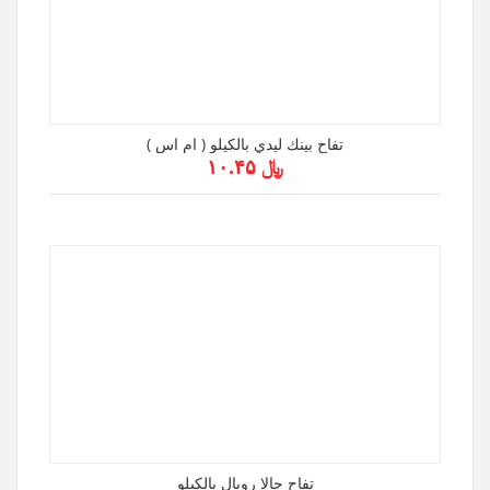
تفاح بينك ليدي بالكيلو ( ام اس )
﷼ ۱۰.۴۵
تفاح جالا رويال بالكيلو