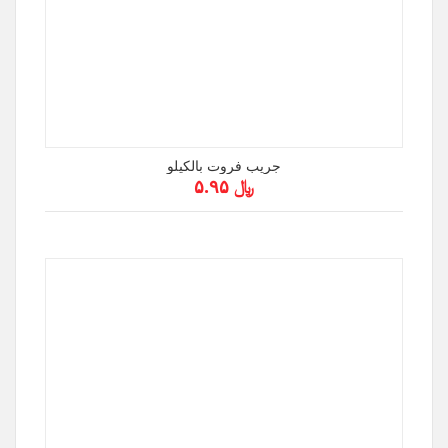
جريب فروت بالكيلو
﷼ ۵.۹۵