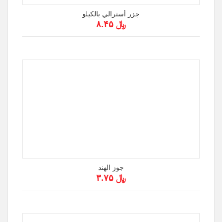
جزر أسترالي بالكيلو
﷼ ۸.۴۵
جوز الهند
﷼ ۳.۷۵