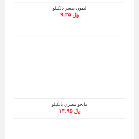
ليمون صغير بالكيلو
﷼ ۹.۲۵
مانجو مصري بالكيلو
﷼ ۱۴.۹۵