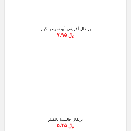
برتقال أفريقي أبو سره بالكيلو
﷼ ۷.۹۵
برتقال فالنسيا بالكيلو
﷼ ۵.۴۵