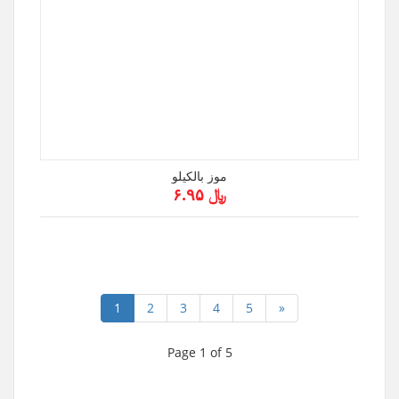
موز بالكيلو
﷼ ۶.۹۵
1
2
3
4
5
»
Page 1 of 5