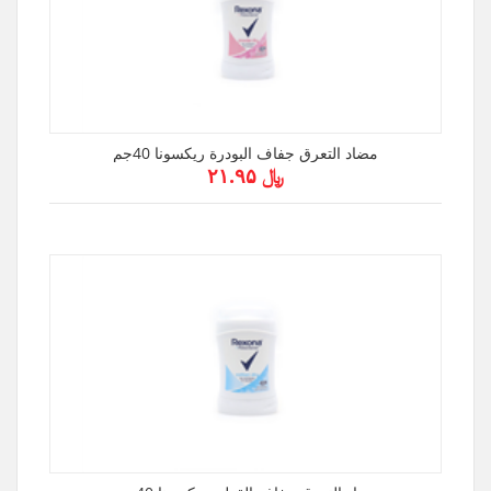
مضاد التعرق جفاف البودرة ريكسونا 40جم
﷼ ۲۱.۹۵