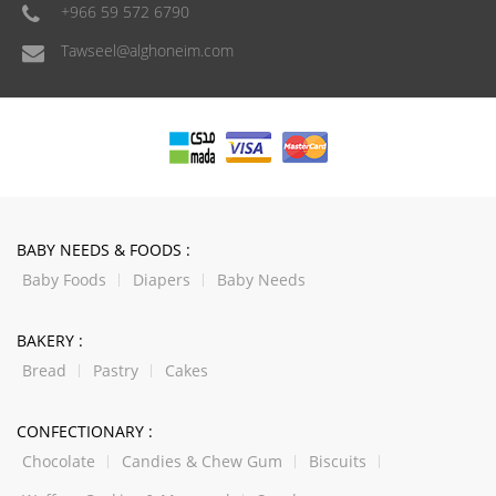
+966 59 572 6790
Tawseel@alghoneim.com
BABY NEEDS & FOODS :
Baby Foods
Diapers
Baby Needs
BAKERY :
Bread
Pastry
Cakes
CONFECTIONARY :
Chocolate
Candies & Chew Gum
Biscuits