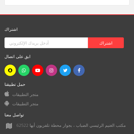
اشتراك
ابق على اتصال
حمل تطبيقنا
متجر التطبيقات
متجر التطبيقات
تواصل معنا
مكتب الغنيم الرئيسي الضباب ، بجوار محطة تلفزيون أبها 62522