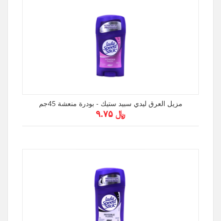
مزيل العرق ليدي سبيد ستيك - بودرة منعشة 45جم
﷼ ۹.۷۵