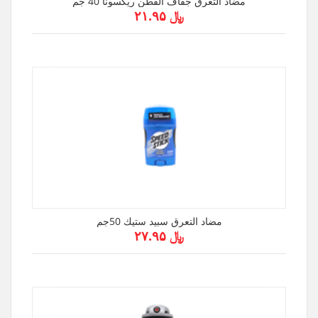
مضاد التعرق جفاف القطن ريكسونا 40 جم
﷼ ۲۱.۹۵
مضاد التعرق سبيد ستيك 50جم
﷼ ۲۷.۹۵