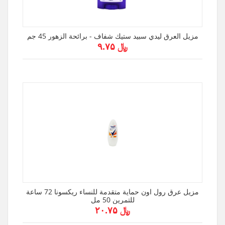
مزيل العرق ليدي سبيد ستيك شفاف - برائحة الزهور 45 جم
﷼ ۹.۷۵
مزيل عرق رول اون حماية متقدمة للنساء ريكسونا 72 ساعة
للتمرين 50 مل
﷼ ۲۰.۷۵