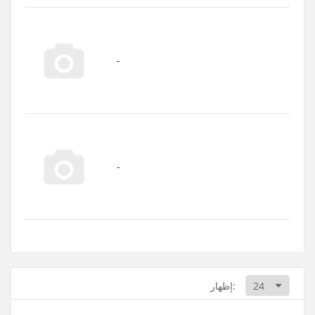
إظهار: