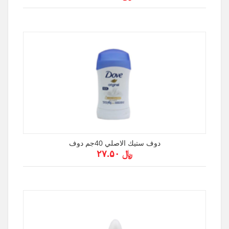
دوف ستيك الاصلي 40جم دوف
﷼ ۲۷.۵۰