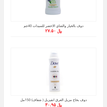
دوف بالخيار والشاي الاخضر للسيدات 40جم
﷼ ۲۷.۵۰
دوف بخاخ مزيل العرق انفيزبل ( شفاف) 150مل
﷼ ۳۰.۹۵