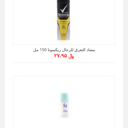
مضاد التعرق للرجال ريكسونا 150 مل
﷼ ۲۷.۹۵