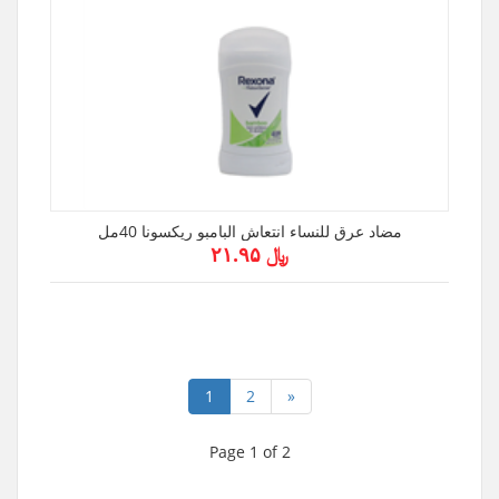
مضاد عرق للنساء انتعاش البامبو ريكسونا 40مل
﷼ ۲۱.۹۵
1
2
»
Page 1 of 2