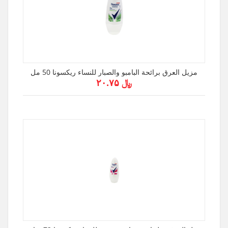
مزيل العرق برائحة البامبو والصبار للنساء ريكسونا 50 مل
﷼ ۲۰.۷۵