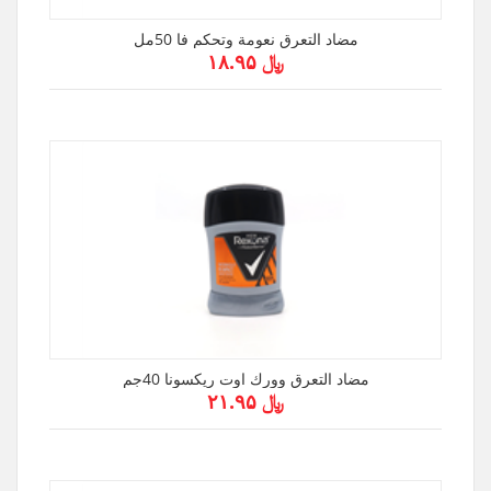
مضاد التعرق نعومة وتحكم فا 50مل
﷼ ۱۸.۹۵
مضاد التعرق وورك اوت ريكسونا 40جم
﷼ ۲۱.۹۵