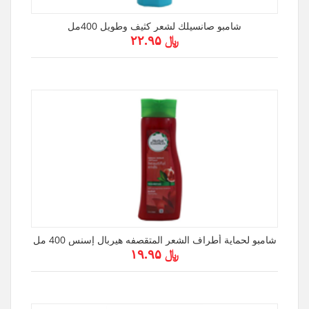
شامبو صانسيلك لشعر كثيف وطويل 400مل
﷼ ۲۲.۹۵
شامبو لحماية أطراف الشعر المتقصفه هيربال إسنس 400 مل
﷼ ۱۹.۹۵