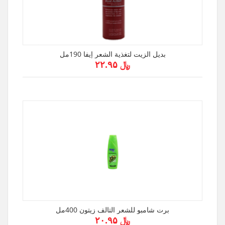
بديل الزيت لتغذية الشعر إيفا 190مل
﷼ ۲۲.۹۵
برت شامبو للشعر التالف زيتون 400مل
﷼ ۲۰.۹۵