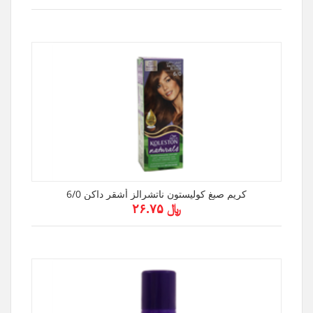
كريم صبغ كوليستون ناتشرالز أشقر داكن 6/0
﷼ ۲۶.۷۵