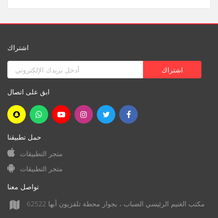
اشتراك
ابق على اتصال
حمل تطبيقنا
متجر التطبيقات
متجر التطبيقات
تواصل معنا
مكتب الغنيم الرئيسي الضباب ، بجوار محطة تلفزيون أبها 62522