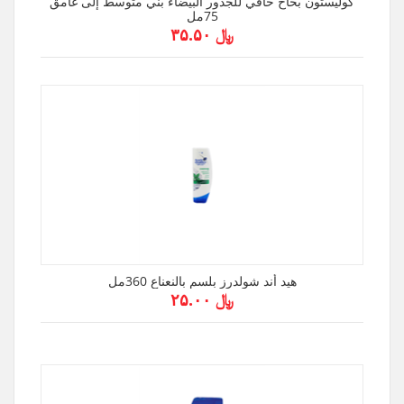
كوليستون بخاخ خافي للجذور البيضاء بني متوسط إلى غامق
75مل
﷼ ۳۵.۵۰
هيد أند شولدرز بلسم بالنعناع 360مل
﷼ ۲۵.۰۰