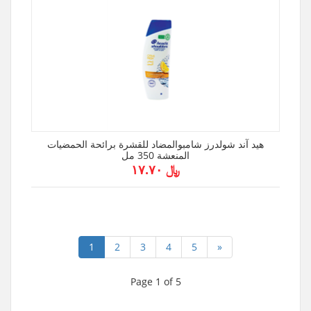
هيد آند شولدرز شامبوالمضاد للقشرة برائحة الحمضيات
المنعشة 350 مل
﷼ ۱۷.۷۰
1
2
3
4
5
»
Page 1 of 5