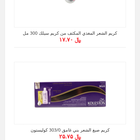
كريم الشعر المغذي المكثف من كريم سيلك 300 مل
﷼ ۱۷.۷۰
كريم صبغ الشعر بني غامق 303/0 كوليستون
﷼ ۲۵.۷۵