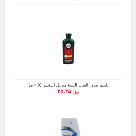
بلسم ببذور العنب النقية هيربل إسنسز 400 مل
﷼ ۲۵.۴۵