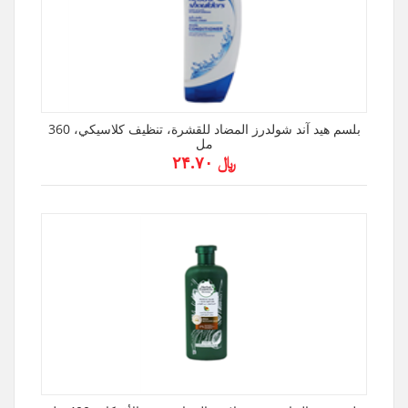
بلسم هيد آند شولدرز المضاد للقشرة، تنظيف كلاسيكي، 360
مل
﷼ ۲۴.۷۰