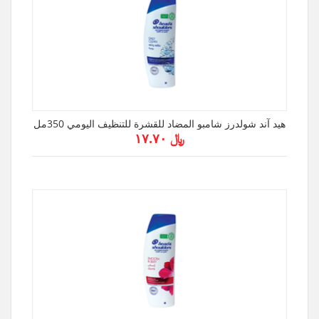
هيد آند شولدرز شامبو المضاد للقشرة للتنظيف اليومي 350مل
﷼ ۱۷.۷۰