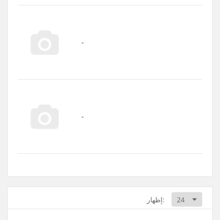
إظهار: