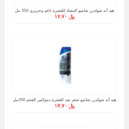
هيد آند شولدرز شامبو المضاد للقشرة ناعم وحريري 350 مل
﷼ ۱۷.۷۰
هيد آند شولدرز شامبو شعر ضد القشرة ديتوكس الفحم 350مل
﷼ ۱۷.۷۰