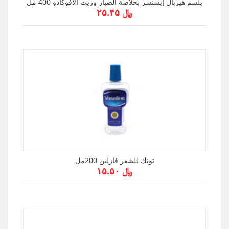
بلسم هيربال إيسنسز بخلاصة الصبار وزيت الأفوكادو 400 مل
﷼ ۲۵.۴۵
تونك للشعر فازلين 200مل
﷼ ۱۵.۵۰