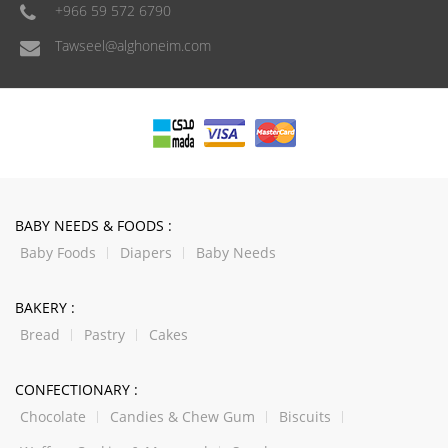
+966 59 572 6790
Tawseel@alghoneim.com
BABY NEEDS & FOODS :
Baby Foods
Diapers
Baby Needs
BAKERY :
Bread
Pastry
Cakes
CONFECTIONARY :
Chocolate
Candies & Chew Gum
Biscuits