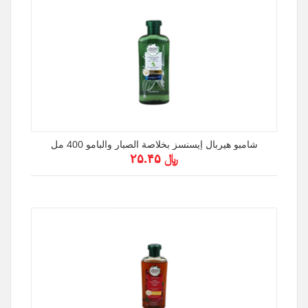
شامبو هيربال إيسنسز بخلاصة الصبار والبامو 400 مل
﷼ ۲۵.۴۵