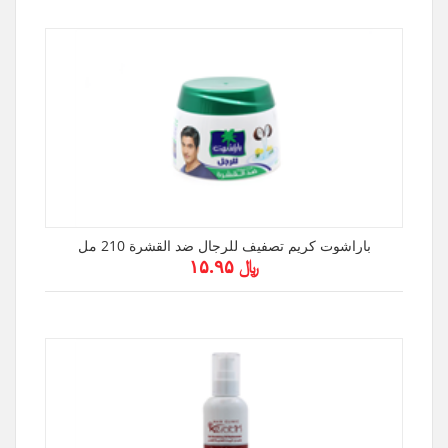
باراشوت كريم تصفيف للرجال ضد القشرة 210 مل
﷼ ۱۵.۹۵