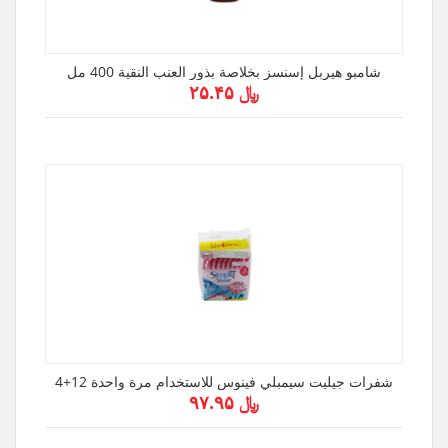
شامبو هيربل إسنسز بخلاصة بذور العنب النقية 400 مل
﷼ ۲۵.۴۵
شفرات جيليت سيمبلي فينوس للاستخدام مرة واحدة 12+4
﷼ ۹۷.۹۵