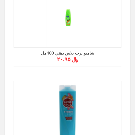
شامبو برت بلاس دهني 400مل
﷼ ۲۰.۹۵