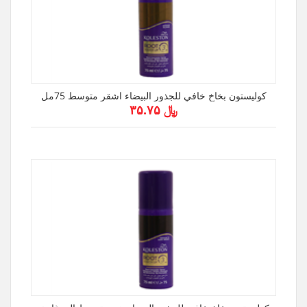
كوليستون بخاخ خافي للجذور البيضاء اشقر متوسط 75مل
﷼ ۳۵.۷۵